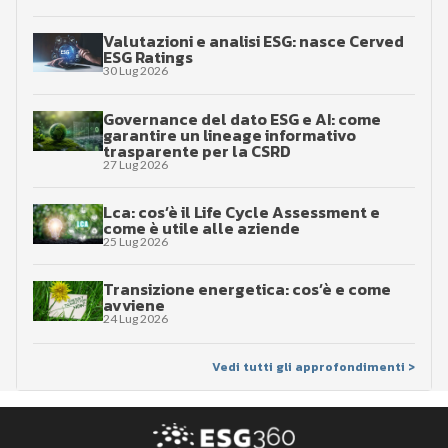
Valutazioni e analisi ESG: nasce Cerved
ESG Ratings
30 Lug 2026
Governance del dato ESG e AI: come
garantire un lineage informativo
trasparente per la CSRD
27 Lug 2026
Lca: cos’è il Life Cycle Assessment e
come è utile alle aziende
25 Lug 2026
Transizione energetica: cos’è e come
avviene
24 Lug 2026
Vedi tutti gli approfondimenti >