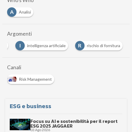
Who's Who
A
Analisi
Argomenti
I
R
uity
intelligenza artificiale
rischio di fornitura
Canali
Risk Management
ESG e business
Focus su AI e sostenibilità per il report
ESG 2025 JAGGAER
03 Ago 2026