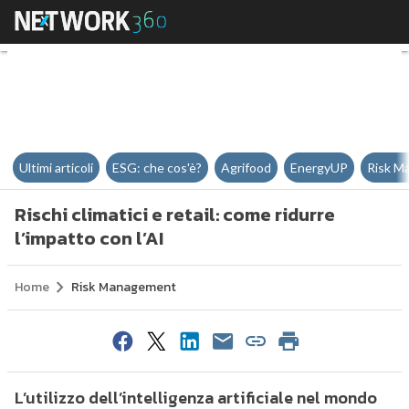
Rischi climatici e retail: come rid
Ultimi articoli
ESG: che cos'è?
Agrifood
EnergyUP
Risk M
Rischi climatici e retail: come ridurre
l’impatto con l’AI
Home
Risk Management
L’utilizzo dell’intelligenza artificiale nel mondo