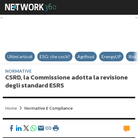
CSRD, la Commissione adotta la 
Ultimi articoli
ESG: che cos'è?
Agrifood
EnergyUP
Risk
NORMATIVE
CSRD, la Commissione adotta la revisione
degli standard ESRS
Home
Normative E Compliance