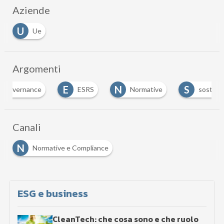
Aziende
U
Ue
Argomenti
E
N
S
nce
ESRS
Normative
sostenibilità
Canali
N
Normative e Compliance
ESG e business
CleanTech: che cosa sono e che ruolo