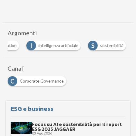
Argomenti
I
S
formation
intelligenza artificiale
sostenibilità
Canali
C
Corporate Governance
ESG e business
Focus su AI e sostenibilità per il report
ESG 2025 JAGGAER
03 Ago 2026