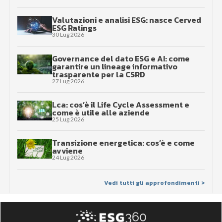
Valutazioni e analisi ESG: nasce Cerved
ESG Ratings
30 Lug 2026
Governance del dato ESG e AI: come
garantire un lineage informativo
trasparente per la CSRD
27 Lug 2026
Lca: cos’è il Life Cycle Assessment e
come è utile alle aziende
25 Lug 2026
Transizione energetica: cos’è e come
avviene
24 Lug 2026
Vedi tutti gli approfondimenti >