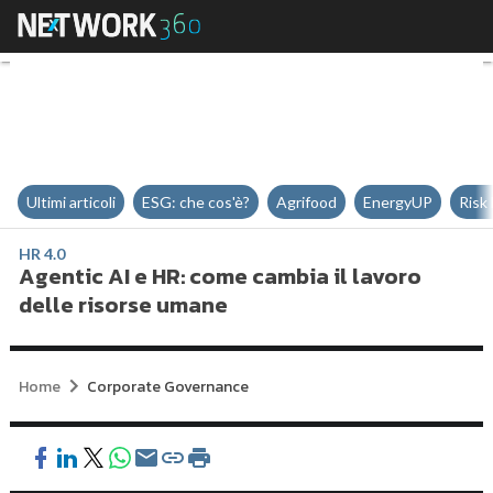
Agentic AI e HR: come cambia il 
Ultimi articoli
ESG: che cos'è?
Agrifood
EnergyUP
Risk
HR 4.0
Agentic AI e HR: come cambia il lavoro
delle risorse umane
Home
Corporate Governance