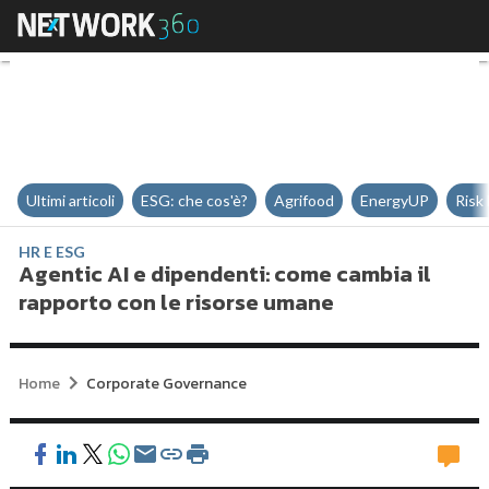
Agentic AI e dipendenti: come c
Ultimi articoli
ESG: che cos'è?
Agrifood
EnergyUP
Risk
HR E ESG
Agentic AI e dipendenti: come cambia il
rapporto con le risorse umane
Home
Corporate Governance