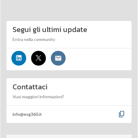
Segui gli ultimi update
Entra nella community
Contattaci
Vuoi maggiori informazioni?
content_copy
info@esg360.it