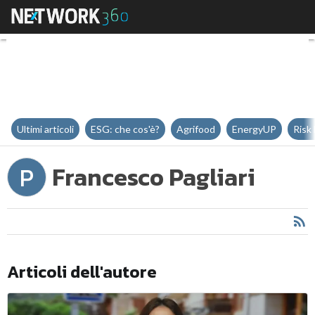
Francesco Pagliari
Ultimi articoli
ESG: che cos'è?
Agrifood
EnergyUP
Risk
Francesco Pagliari
P
Articoli dell'autore