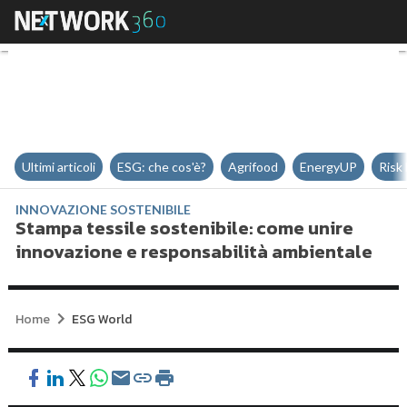
Stampa tessile sostenibile: com
Ultimi articoli
ESG: che cos'è?
Agrifood
EnergyUP
Risk
INNOVAZIONE SOSTENIBILE
Stampa tessile sostenibile: come unire
innovazione e responsabilità ambientale
Home
ESG World