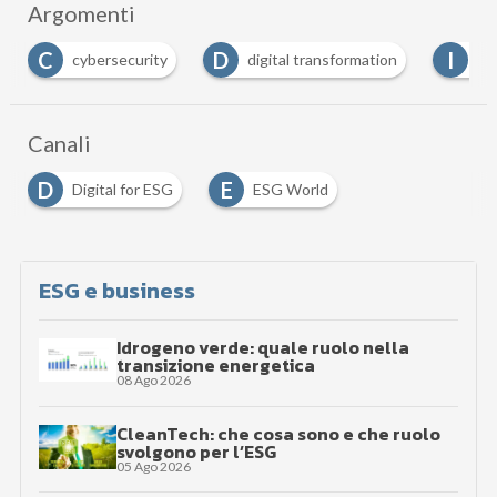
Argomenti
D
I
I
digital transformation
ICT
industria 4.0
…
Canali
D
E
Digital for ESG
ESG World
ESG e business
Idrogeno verde: quale ruolo nella
transizione energetica
08 Ago 2026
CleanTech: che cosa sono e che ruolo
svolgono per l’ESG
05 Ago 2026