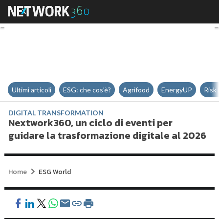
Nextwork360, un ciclo di eventi 
Ultimi articoli
ESG: che cos'è?
Agrifood
EnergyUP
Risk
DIGITAL TRANSFORMATION
Nextwork360, un ciclo di eventi per
guidare la trasformazione digitale al 2026
Home
ESG World