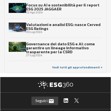
Focus su AI e sostenibilità per il report
ESG 2025 JAGGAER
03 Ago 2026
Valutazioni e analisi ESG: nasce Cerved
ESG Ratings
30 Lug 2026
Governance del dato ESG e AI: come
garantire un lineage informativo
trasparente per la CSRD
27 Lug 2026
Vedi tutti gli approfondimenti >
Seguici