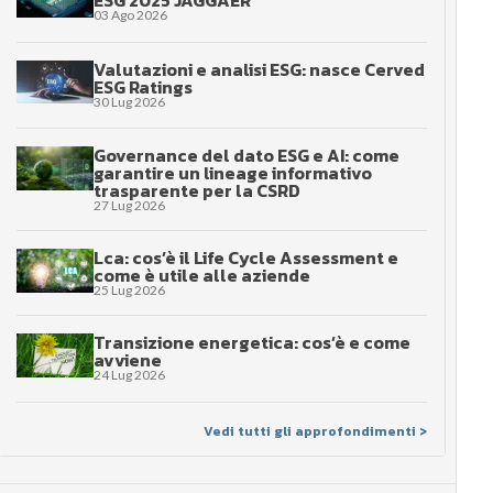
ESG 2025 JAGGAER
03 Ago 2026
Valutazioni e analisi ESG: nasce Cerved
ESG Ratings
30 Lug 2026
Governance del dato ESG e AI: come
garantire un lineage informativo
trasparente per la CSRD
27 Lug 2026
Lca: cos’è il Life Cycle Assessment e
come è utile alle aziende
25 Lug 2026
Transizione energetica: cos’è e come
avviene
24 Lug 2026
Vedi tutti gli approfondimenti >