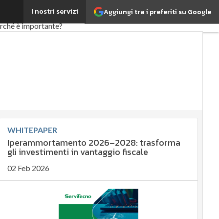
I nostri servizi
Aggiungi tra i preferiti su Google
d
EnergyUP
erché è importante?
tenibile
anagement
overnance
articoli
WHITEPAPER
Iperammortamento 2026–2028: trasforma
gli investimenti in vantaggio fiscale
02 Feb 2026