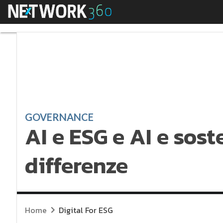
Menu
AI e ESG e AI e sosten
GOVERNANCE
AI e ESG e AI e soste
differenze
Home
Digital For ESG