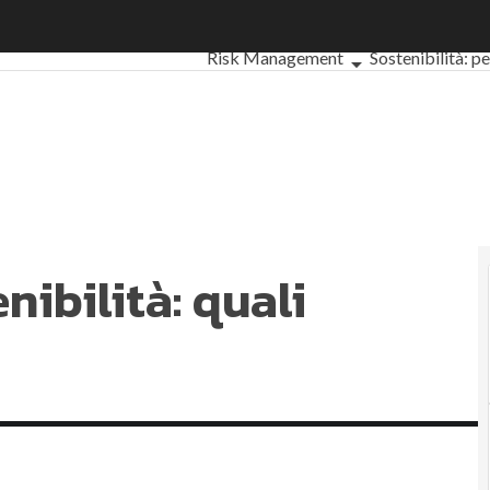
ibilità: quali differenze
Ultimi articoli
ESG: che cos'è?
Agrifoo
Risk Management
Sostenibilità: p
Ambiente sostenibile
Economia sos
Sustainability management
Energy M
Normative e Compliance
Corporate g
Digital for ESG
ESG Smart Data
Ultimi 
nibilità: quali