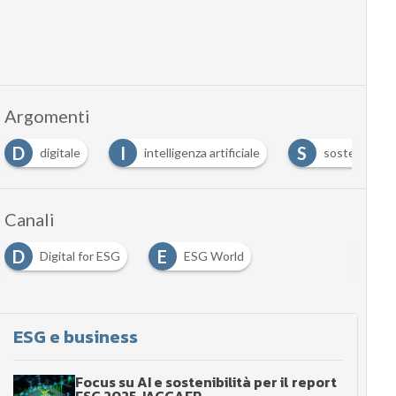
Argomenti
D
I
S
digitale
intelligenza artificiale
sostenibilità
Canali
D
E
Digital for ESG
ESG World
ESG e business
Focus su AI e sostenibilità per il report