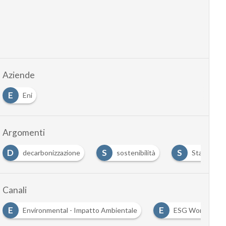
Aziende
E
Eni
Argomenti
D
S
S
decarbonizzazione
sostenibilità
Start-up
Canali
E
E
Environmental - Impatto Ambientale
ESG World