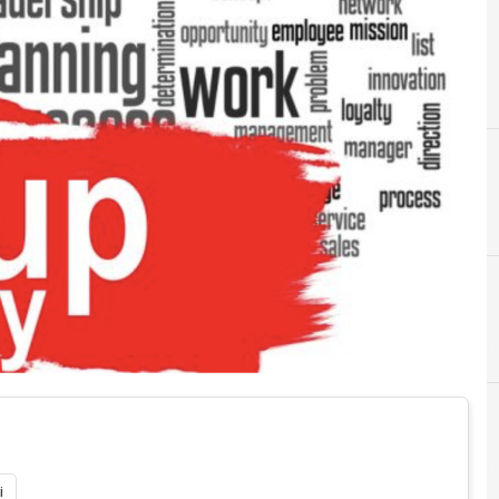
C
Climate Change
C
CleanTech
i