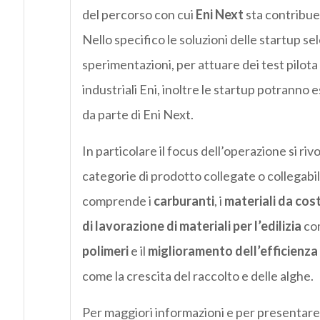
del percorso con cui
Eni Next
sta contribue
Nello specifico le soluzioni delle startup s
sperimentazioni, per attuare dei test pilot
industriali Eni, inoltre le startup potranno
da parte di Eni Next.
In particolare il focus dell’operazione si riv
categorie di prodotto collegate o collegabili a
comprende i
carburanti
, i
materiali da cos
di lavorazione di materiali per l’edilizia
com
polimeri
e il
miglioramento dell’efficienza 
come la crescita del raccolto e delle alghe.
Per maggiori informazioni e per presentare 