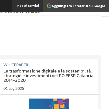
I nostri servizi
Aggiungi tra i preferiti su Google
grifood
EnergyUP
ilità: perché è importante?
omia sostenibile
ergy Management
rate governance
a
Ultimi articoli
WHITEPAPER
La trasformazione digitale e la sostenibilità:
strategie e investimenti nel PO FESR Calabria
2014-2020
01 Lug 2025