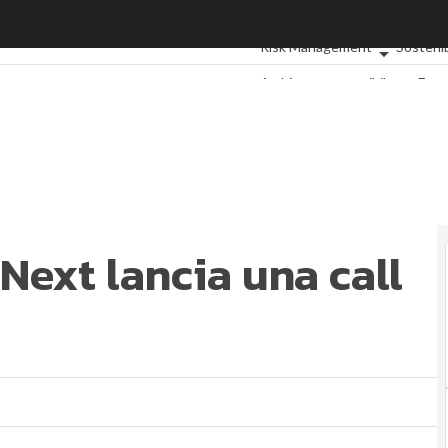
ext lancia una call per le startup
Ultimi articoli
ESG: che cos'è?
A
Risk Management
Sostenib
Ambiente sostenibile
Econ
Sustainability management
En
Normative e Compliance
Corpo
Digital for ESG
ESG Smart Dat
 Next lancia una call