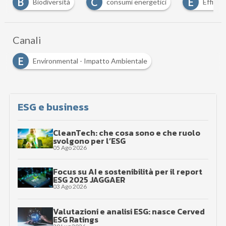
B
C
E
Biodiversità
consumi energetici
Efficie
Canali
E
Environmental - Impatto Ambientale
ESG e business
CleanTech: che cosa sono e che ruolo
svolgono per l’ESG
05 Ago 2026
Focus su AI e sostenibilità per il report
ESG 2025 JAGGAER
03 Ago 2026
Valutazioni e analisi ESG: nasce Cerved
ESG Ratings