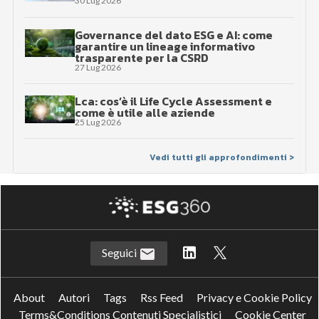
30 Lug 2026
Governance del dato ESG e AI: come
garantire un lineage informativo
trasparente per la CSRD
27 Lug 2026
Lca: cos’è il Life Cycle Assessment e
come è utile alle aziende
25 Lug 2026
Vedi tutti gli approfondimenti >
Seguici
About
Autori
Tags
Rss Feed
Privacy e Cookie Policy
Terms&Conditions Contenuti Specialistici
Cookie Center