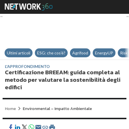
Certificazione BREEAM: guida com
Ultimi articoli
ESG: che cos'è?
Agrifood
EnergyUP
Risk
L'APPROFONDIMENTO
Certificazione BREEAM: guida completa al
metodo per valutare la sostenibilità degli
edifici
Home
Environmental – Impatto Ambientale