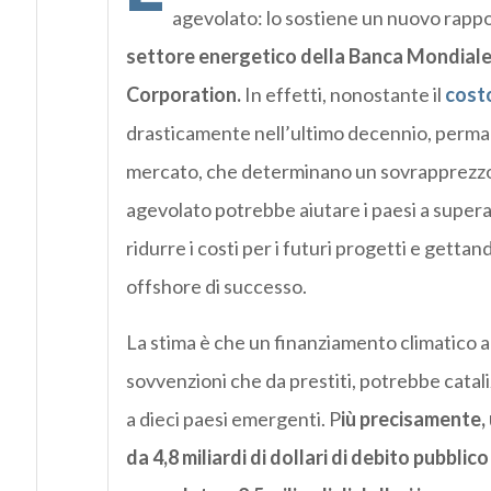
agevolato: lo sostiene un nuovo rappo
settore energetico della
Banca Mondiale 
Corporation.
In effetti, nonostante il
costo
drasticamente nell’ultimo decennio, permang
mercato, che determinano un sovrapprezzo d
agevolato potrebbe aiutare i paesi a supera
ridurre i costi per i futuri progetti e gettan
offshore di successo.
La stima è che un finanziamento climatico ag
sovvenzioni che da prestiti, potrebbe cataliz
a dieci paesi emergenti. P
iù precisamente,
da 4,8 miliardi di dollari di debito pubblico