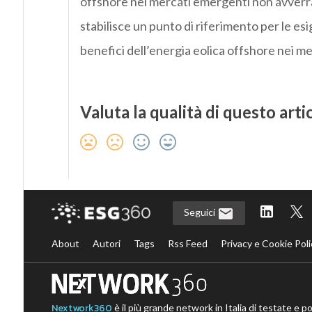
offshore nei mercati emergenti non avverrà
stabilisce un punto di riferimento per le es
benefici dell’energia eolica offshore nei me
Valuta la qualità di questo arti
Seguici
About
Autori
Tags
Rss Feed
Privacy e Cookie Poli
Nextwork360
è il più grande network in Italia di testate e p