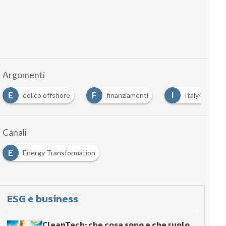
Argomenti
E
F
I
eolico offshore
finanziamenti
Italy4Sustain
Canali
E
Energy Transformation
ESG e business
CleanTech: che cosa sono e che ruolo