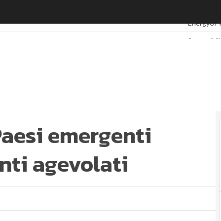
Paesi emergenti servono finanziamenti agevolati
Ultimi artic
EnergyUP
Sostenibil
Ambiente s
Economia s
Sustainab
Energy M
Normative
Corporate
 Paesi emergenti
Digital for
Ultimi artic
nti agevolati