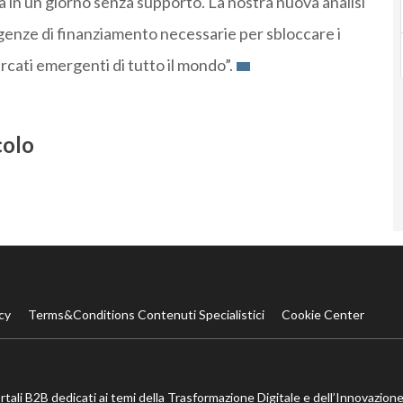
 in un giorno senza supporto. La nostra nuova analisi
igenze di finanziamento necessarie per sbloccare i
rcati emergenti di tutto il mondo”.
colo
cy
Terms&Conditions Contenuti Specialistici
Cookie Center
ortali B2B dedicati ai temi della Trasformazione Digitale e dell’Innovazione