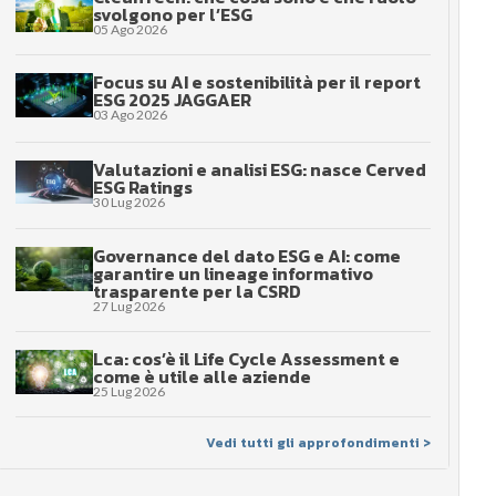
svolgono per l’ESG
05 Ago 2026
Focus su AI e sostenibilità per il report
ESG 2025 JAGGAER
03 Ago 2026
Valutazioni e analisi ESG: nasce Cerved
ESG Ratings
30 Lug 2026
Governance del dato ESG e AI: come
garantire un lineage informativo
trasparente per la CSRD
27 Lug 2026
Lca: cos’è il Life Cycle Assessment e
come è utile alle aziende
25 Lug 2026
Vedi tutti gli approfondimenti >