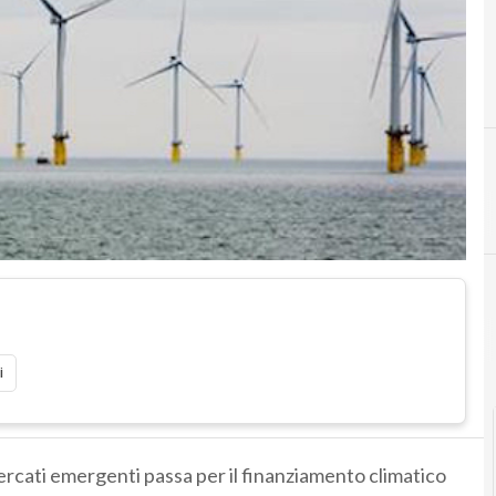
E
eolico
i
rcati emergenti passa per il finanziamento climatico