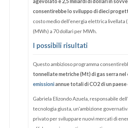
agevolato e 2,5 miliardi di dollari in sovve
consentirebbe lo sviluppo di dieci proget
costo medio dell’energia elettrica livellat
(MWh) a 70 dollari per MWh.
I possibili risultati
Questo ambizioso programma consentirebbe
tonnellate metriche (Mt) di gas serra nel 
emissioni
annue totali di CO2 di un paese 
Gabriela Elizondo Azuela, responsabile dell
tecnologia giusta, un’ambizione governativa
privato per sviluppare nuovi mercati di ener