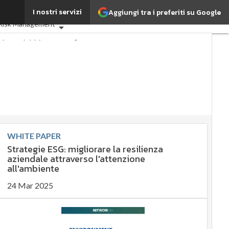
I nostri servizi
Aggiungi tra i preferiti su Google
oli
ESG: che cos'è?
Agrifood
Risk Management
ità: perché è importante?
ostenibile
ostenibile
ility management
anagement
 e Compliance
 governance
 ESG
ESG Smart Data
WHITE PAPER
oli
Strategie ESG: migliorare la resilienza
aziendale attraverso l'attenzione
all'ambiente
24 Mar 2025