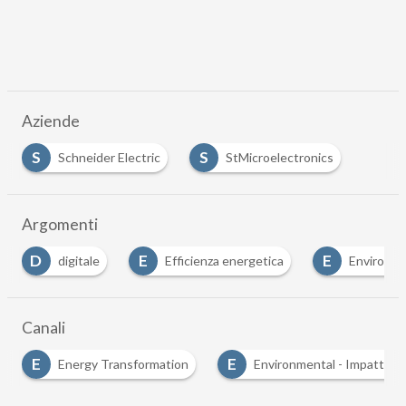
Aziende
S
S
Schneider Electric
StMicroelectronics
Argomenti
E
E
Efficienza energetica
Environmental Social Gover
Canali
E
E
Environmental - Impatto Ambientale
ESG World