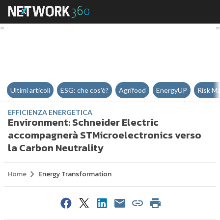
Environment: Schneider Electric
Ultimi articoli
ESG: che cos'è?
Agrifood
EnergyUP
Risk M
EFFICIENZA ENERGETICA
Environment: Schneider Electric
accompagnerà STMicroelectronics verso
la Carbon Neutrality
Home
Energy Transformation