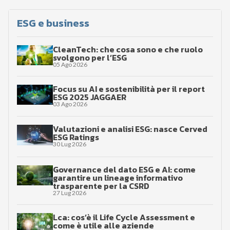
ESG e business
CleanTech: che cosa sono e che ruolo
svolgono per l’ESG
05 Ago 2026
Focus su AI e sostenibilità per il report
ESG 2025 JAGGAER
03 Ago 2026
Valutazioni e analisi ESG: nasce Cerved
ESG Ratings
30 Lug 2026
Governance del dato ESG e AI: come
garantire un lineage informativo
trasparente per la CSRD
27 Lug 2026
Lca: cos’è il Life Cycle Assessment e
come è utile alle aziende