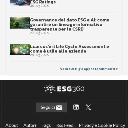
ESG Ratings
30 Lug 2026
Governance del dato ESG e AI: come
garantire un lineage informativo
trasparente per la CSRD
27 Lug 2026
Lca: cos’è il Life Cycle Assessment e
come è utile alle aziende
25 Lug 2026
Vedi tutti gli approfondimenti >
Seguici
About
Autori
Tags
Rss Feed
Privacy e Cookie Policy