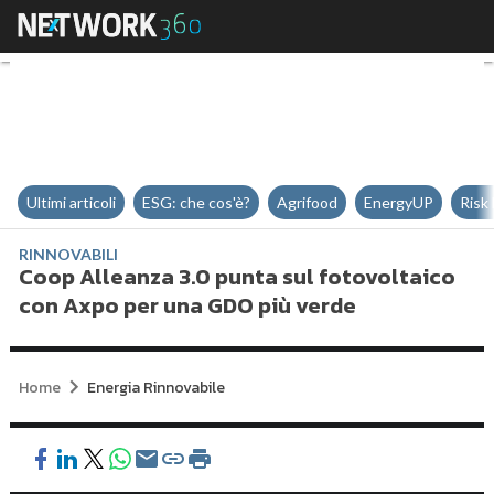
Coop Alleanza 3.0 punta sul fot
Ultimi articoli
ESG: che cos'è?
Agrifood
EnergyUP
Risk
RINNOVABILI
Coop Alleanza 3.0 punta sul fotovoltaico
con Axpo per una GDO più verde
Home
Energia Rinnovabile