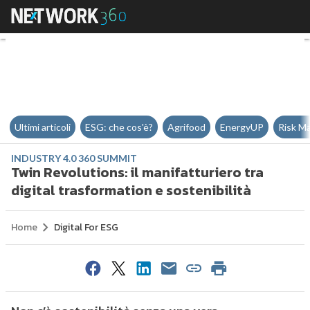
Twin Revolutions: il manifatturier
Ultimi articoli
ESG: che cos'è?
Agrifood
EnergyUP
Risk M
INDUSTRY 4.0 360 SUMMIT
Twin Revolutions: il manifatturiero tra
digital trasformation e sostenibilità
Home
Digital For ESG