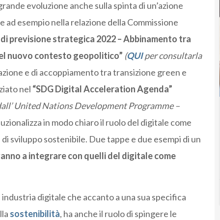
grande evoluzione anche sulla spinta di un’azione
iare ad esempio nella relazione della Commissione
 di previsione strategica 2022 – Abbinamento tra
 nel nuovo contesto geopolitico”
(
QUI
per consultarla
razione e di accoppiamento tra transizione green e
ziato nel
“SDG Digital Acceleration Agenda”
dall’ United Nations Development Programme –
tuzionalizza in modo chiaro il ruolo del digitale come
i di sviluppo sostenibile. Due tappe e due esempi di un
vanno a integrare con quelli del digitale come
industria digitale che accanto a una sua specifica
lla
sostenibilità
, ha anche il ruolo di spingere le