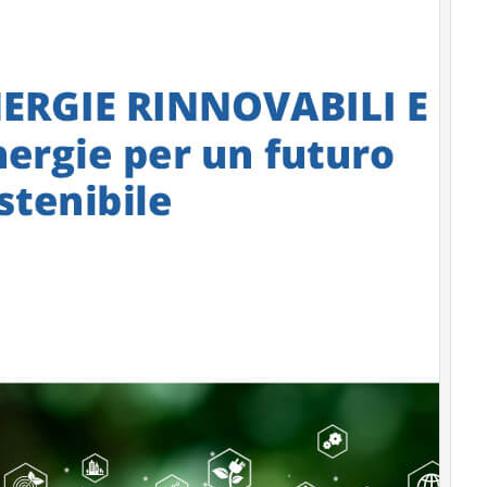
Sustainability
management
Energy
Management
Normative
e
Compliance
Corporate
governance
Digital for
ESG
ESG Smart
Data
Ultimi
articoli