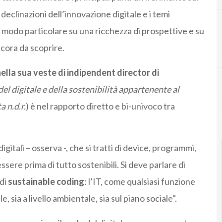
e declinazioni dell’innovazione digitale e i temi
 modo particolare su una ricchezza di prospettive e su
D
cora da scoprire.
decarbonizzazione
nella sua veste di indipendent director di
el digitale e della sostenibilità appartenente al
C
 n.d.r.
) è nel rapporto diretto e bi-univoco tra
Corporate Governance
itali – osserva -, che si tratti di device, programmi,
sere prima di tutto sostenibili. Si deve parlare di
 di
sustainable coding
: l’IT, come qualsiasi funzione
, sia a livello ambientale, sia sul piano sociale”.