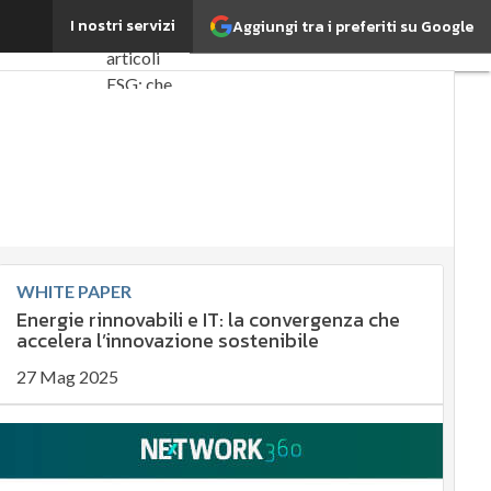
ompetitività
I nostri servizi
Aggiungi tra i preferiti su Google
Ultimi
articoli
ESG: che
cos'è?
Agrifood
EnergyUP
Risk
Management
Sostenibilità:
WHITE PAPER
perché è
Energie rinnovabili e IT: la convergenza che
importante?
accelera l’innovazione sostenibile
Ambiente
27 Mag 2025
sostenibile
Economia
sostenibile