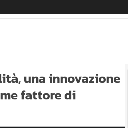
ità, una innovazione più responsabile come fattore di c
ilità, una innovazione
me fattore di