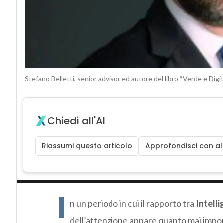
Stefano Belletti, senior advisor ed autore del libro “Verde e Digit
Chiedi all'AI
Riassumi questo articolo
Approfondisci con alt
I
n un periodo in cui il rapporto tra
Intelli
dell’attenzione appare quanto mai importa