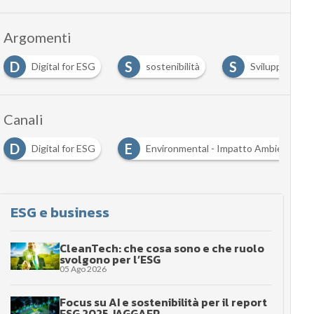
Argomenti
D
S
S
Digital for ESG
sostenibilità
Sviluppo soste
Canali
D
E
Digital for ESG
Environmental - Impatto Ambientale
ESG e business
CleanTech: che cosa sono e che ruolo
svolgono per l’ESG
05 Ago 2026
Focus su AI e sostenibilità per il report
ESG 2025 JAGGAER