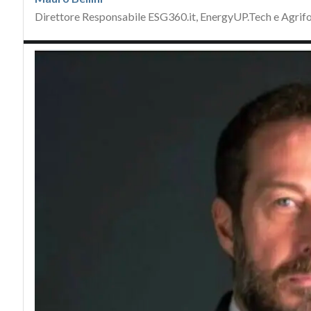
Direttore Responsabile ESG360.it, EnergyUP.Tech e Agrif