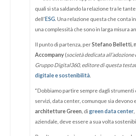
quali si sta saldando la relazione tra le tant
dell’
ESG
. Una relazione questa che conta in
una complessità che sono in larga misura an
Il punto di partenza, per
Stefano Belletti, 
Accompany
(
società dedicata all’adozione d
Gruppo Digital360, editore di questa testata
digitale e sostenibilità
.
“Dobbiamo partire sempre dagli strumenti dig
servizi, data center, comunque sia devono es
architetture Green
, di
green data center
,
aziendale, deve essere a sua volta sostenibile