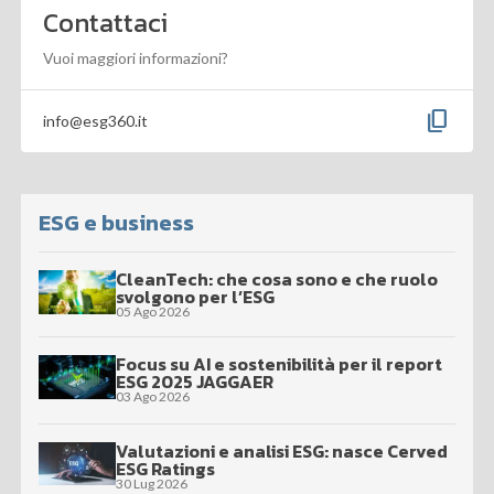
Contattaci
Vuoi maggiori informazioni?
content_copy
info@esg360.it
ESG e business
CleanTech: che cosa sono e che ruolo
svolgono per l’ESG
05 Ago 2026
Focus su AI e sostenibilità per il report
ESG 2025 JAGGAER
03 Ago 2026
Valutazioni e analisi ESG: nasce Cerved
ESG Ratings
30 Lug 2026