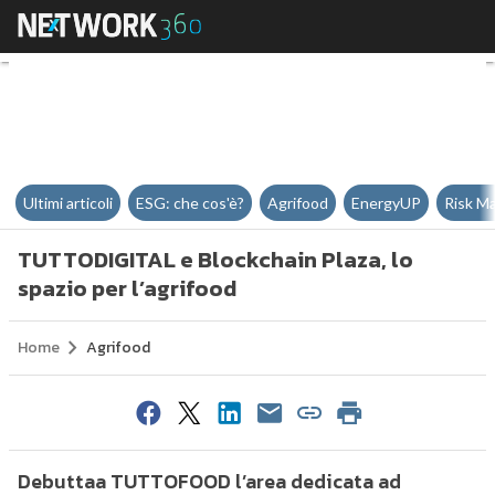
TUTTODIGITAL e Blockchain Plaza,
Ultimi articoli
ESG: che cos'è?
Agrifood
EnergyUP
Risk M
TUTTODIGITAL e Blockchain Plaza, lo
spazio per l’agrifood
Home
Agrifood
Debuttaa TUTTOFOOD l’area dedicata ad