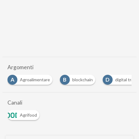
Argomenti
A
B
D
Agroalimentare
blockchain
digital tran
Canali
Agrifood