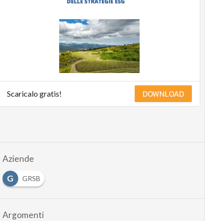
management
Energy
Management
Normative
e
Compliance
Corporate
governance
DOWNLOAD
Scaricalo gratis!
Digital
for
ESG
ESG
Smart
Data
Aziende
Ultimi
articoli
G
GRSB
Argomenti