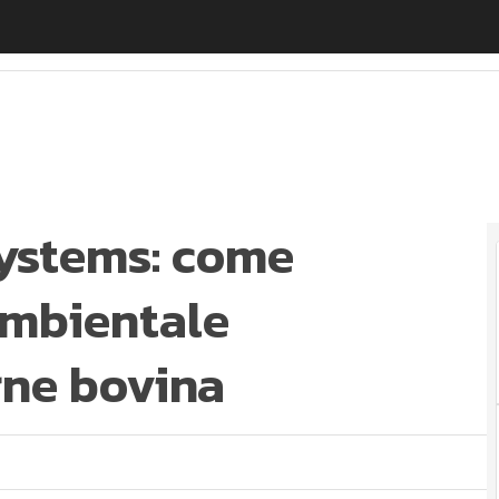
tems: come limitare l’impatto ambientale dell’industri
ystems: come
ambientale
arne bovina