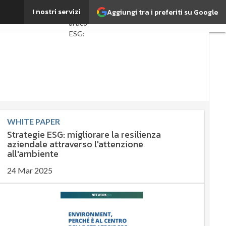
a di carne bovina
I nostri servizi
Aggiungi tra i preferiti su Google
Ultimi
articoli
ESG:
che
cos'è?
Agrifood
EnergyUP
Risk
Management
WHITE PAPER
Sostenibilità:
Strategie ESG: migliorare la resilienza
perché è
aziendale attraverso l'attenzione
importante?
all'ambiente
Ambiente
sostenibile
24 Mar 2025
Economia
sostenibile
Sustainability