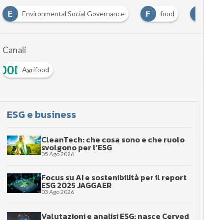
E
F
S
Environmental Social Governance
food
Svi
Canali
Agrifood
ESG e business
CleanTech: che cosa sono e che ruolo
svolgono per l’ESG
05 Ago 2026
Focus su AI e sostenibilità per il report
ESG 2025 JAGGAER
03 Ago 2026
Valutazioni e analisi ESG: nasce Cerved