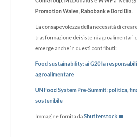
ComGroup
,
McDonalds
e
WWF
a livello 
Promotion Wales
,
Rabobank e Bord Bia
.
La consapevolezza della necessità di creare 
trasformazione dei sistemi agroalimentari 
emerge anche in questi contributi:
Food sustainability: ai G20 la responsabil
agroalimentare
UN Food System Pre-Summit: politica, fin
sostenibile
Immagine fornita da
Shutterstock