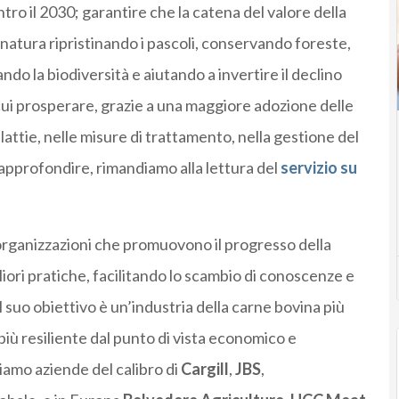
tro il 2030; garantire che la catena del valore della
 natura ripristinando i pascoli, conservando foreste,
o la biodiversità e aiutando a invertire il declino
 cui prosperare, grazie a una maggiore adozione delle
lattie, nelle misure di trattamento, nella gestione del
approfondire, rimandiamo alla lettura del
servizio su
rganizzazioni che promuovono il progresso della
iori pratiche, facilitando lo scambio di conoscenze e
suo obiettivo è un’industria della carne bovina più
più resiliente dal punto di vista economico e
amo aziende del calibro di
Cargill
,
JBS
,