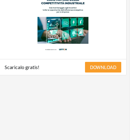
Digital for ESG
ESG Smart Data
Ultimi articoli
DOWNLOAD
Scaricalo gratis!