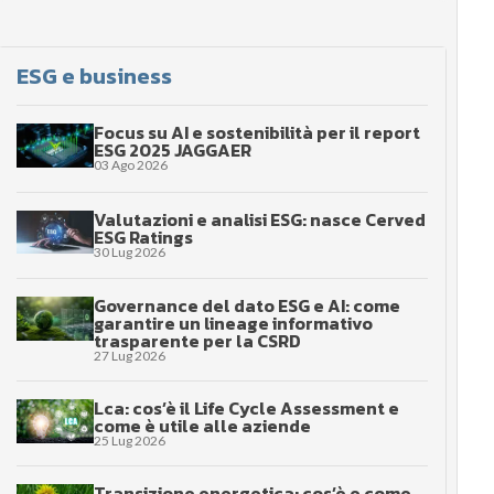
ESG e business
Focus su AI e sostenibilità per il report
ESG 2025 JAGGAER
03 Ago 2026
Valutazioni e analisi ESG: nasce Cerved
ESG Ratings
30 Lug 2026
Governance del dato ESG e AI: come
garantire un lineage informativo
trasparente per la CSRD
27 Lug 2026
Lca: cos’è il Life Cycle Assessment e
come è utile alle aziende
25 Lug 2026
Transizione energetica: cos’è e come