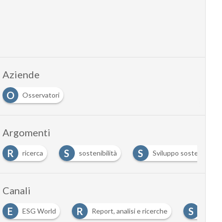
Aziende
O
Osservatori
Argomenti
R
S
S
ricerca
sostenibilità
Sviluppo sostenibile
Canali
E
R
S
ESG World
Report, analisi e ricerche
Sosten