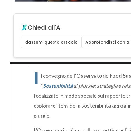
Chiedi all'AI
Riassumi questo articolo
Approfondisci con alt
I
l convegno dell’
Osservatorio Food Sust
“
Sostenibilità
al plurale: strategie e rel
focalizzato in modo speciale sul rapporto t
esplorare i temi della
sostenibilità agroal
plurale.
L’Osservatorio, giunto alla sua settima ediz