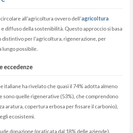
ircolare all’agricoltura ovvero dell’
agricoltura
 e diffuso della sostenibilità. Questo approccio si basa
o distintivo per l’agricoltura, rigenerazione, per
a lungo possibile.
le eccedenze
e italiane ha rivelato che quasi il 74% adotta almeno
fuse sono quelle rigenerative (53%), che comprendono
za aratura, copertura erbosa per fissare il carbonio),
gli ecosistemi.
ude donazione (praticata dal 18% delle aziende),