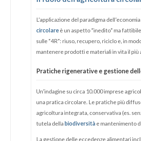
L’applicazione del paradigma dell’economia c
circolare
è un aspetto “inedito” ma fattibile
sulle “4R”: riuso, recupero, riciclo e, in mod
mantenere prodotti e materiali in vita il più 
Pratiche rigenerative e gestione del
Un’indagine su circa 10.000 imprese agricol
una pratica circolare. Le pratiche più dif
agricoltura integrata, conservativa (es. sen
tutela della
biodiversità
e mantenimento de
La gestione delle eccedenze alimentari incl