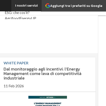
uro
I nostri servizi
Aggiungi tra i preferiti su Google
Ultimi articoli
ESG: che cos'è?
Agrifood
EnergyUP
Risk Management
Sostenibilità: perché è
importante?
Ambiente sostenibile
Economia sostenibile
WHITE PAPER
Sustainability
Dal monitoraggio agli incentivi: l’Energy
management
Management come leva di competitività
Energy Management
industriale
Normative e
11 Feb 2026
Compliance
Corporate
governance