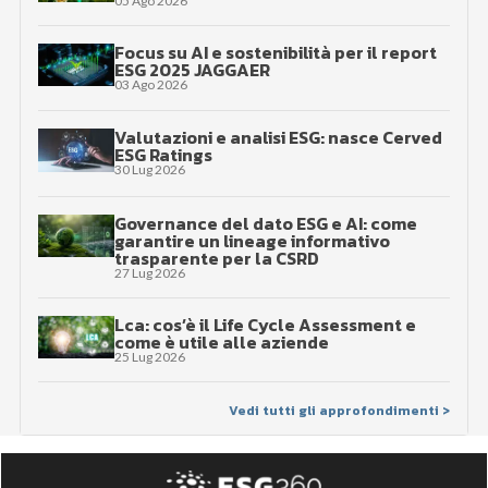
05 Ago 2026
Focus su AI e sostenibilità per il report
ESG 2025 JAGGAER
03 Ago 2026
Valutazioni e analisi ESG: nasce Cerved
ESG Ratings
30 Lug 2026
Governance del dato ESG e AI: come
garantire un lineage informativo
trasparente per la CSRD
27 Lug 2026
Lca: cos’è il Life Cycle Assessment e
come è utile alle aziende
25 Lug 2026
Vedi tutti gli approfondimenti >