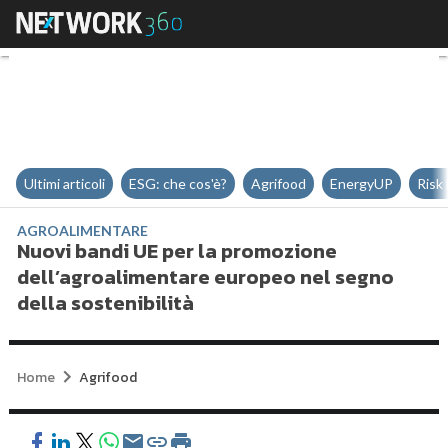
Nuovi bandi UE per la promozione
Ultimi articoli
ESG: che cos'è?
Agrifood
EnergyUP
Risk
AGROALIMENTARE
Nuovi bandi UE per la promozione
dell’agroalimentare europeo nel segno
della sostenibilità
Home
Agrifood