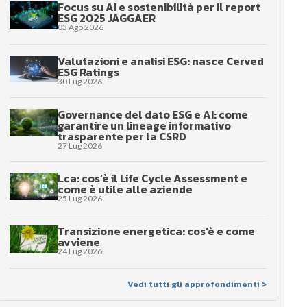
Focus su AI e sostenibilità per il report
ESG 2025 JAGGAER
03 Ago 2026
Valutazioni e analisi ESG: nasce Cerved
ESG Ratings
30 Lug 2026
Governance del dato ESG e AI: come
garantire un lineage informativo
trasparente per la CSRD
27 Lug 2026
Lca: cos’è il Life Cycle Assessment e
come è utile alle aziende
25 Lug 2026
Transizione energetica: cos’è e come
avviene
24 Lug 2026
Vedi tutti gli approfondimenti >