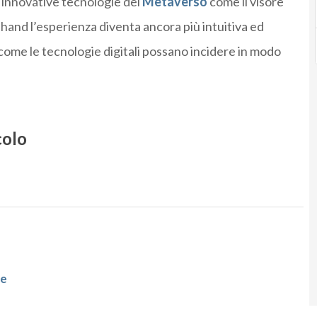
 innovative tecnologie del
Metaverso
come il visore
e-hand l’esperienza diventa ancora più intuitiva ed
come le tecnologie digitali possano incidere in modo
colo
de