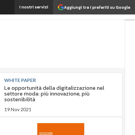
i con la realtà virtuale
I nostri servizi
Aggiungi tra i preferiti su Google
Ultimi
articoli
ESG:
che
cos'è?
Agrifood
EnergyUP
Risk
Management
Sostenibilità:
WHITE PAPER
perché è
Le opportunità della digitalizzazione nel
importante?
settore moda: più innovazione, più
Ambiente
sostenibilità
sostenibile
19 Nov 2021
Economia
sostenibile
Sustainability