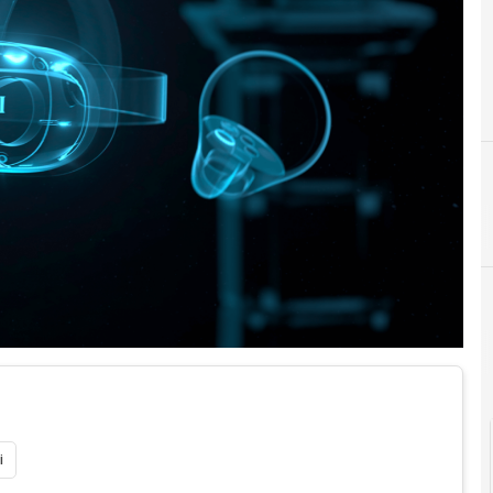
I
innov
i