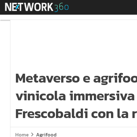
Menu
Metaverso e agrifood:
Metaverso e agrifoo
vinicola immersiva
Frescobaldi con la r
Home
Agrifood