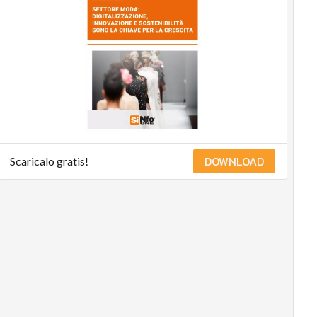
management
Energy
Management
Normative
e
Compliance
Corporate
governance
Digital
DOWNLOAD
Scaricalo gratis!
for
ESG
ESG
Smart
Data
Ultimi
articoli