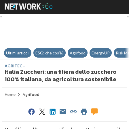
Italia Zuccheri: una filiera dello
Ultimi articoli
ESG: che cos'è?
Agrifood
EnergyUP
Risk M
AGRITECH
Italia Zuccheri: una filiera dello zucchero
100% italiana, da agricoltura sostenibile
Home
Agrifood