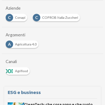
Aziende
C
C
Conapi
COPROB Italia Zuccheri
Argomenti
A
Agricoltura 4.0
Canali
Agrifood
ESG e business
CleanTech: che cosa sono e che ruolo