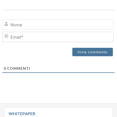
N
Em
0
COMMENTI
WHITEPAPER