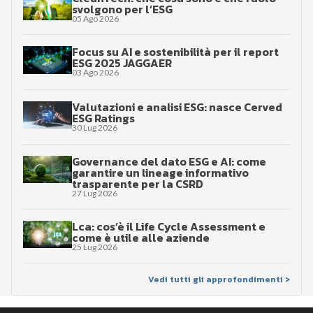
svolgono per l’ESG
05 Ago 2026
Focus su AI e sostenibilità per il report
ESG 2025 JAGGAER
03 Ago 2026
Valutazioni e analisi ESG: nasce Cerved
ESG Ratings
30 Lug 2026
Governance del dato ESG e AI: come
garantire un lineage informativo
trasparente per la CSRD
27 Lug 2026
Lca: cos’è il Life Cycle Assessment e
come è utile alle aziende
25 Lug 2026
Vedi tutti gli approfondimenti >