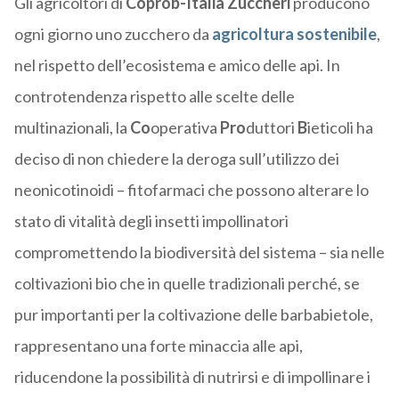
Gli agricoltori di
Coprob-Italia Zuccheri
producono
ogni giorno uno zucchero da
agricoltura sostenibile
,
nel rispetto dell’ecosistema e amico delle api. In
controtendenza rispetto alle scelte delle
multinazionali, la
Co
operativa
Pro
duttori
B
ieticoli ha
deciso di non chiedere la deroga sull’utilizzo dei
neonicotinoidi – fitofarmaci che possono alterare lo
stato di vitalità degli insetti impollinatori
compromettendo la biodiversità del sistema – sia nelle
coltivazioni bio che in quelle tradizionali perché, se
pur importanti per la coltivazione delle barbabietole,
rappresentano una forte minaccia alle api,
riducendone la possibilità di nutrirsi e di impollinare i