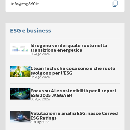
content_copy
info@esg360.it
ESG e business
Idrogeno verde: quale ruolo nella
transizione energetica
08 Ago 2026
CleanTech: che cosa sono e che ruolo
svolgono per l’ESG
05 Ago 2026
Focus su AI e sostenibilità per il report
ESG 2025 JAGGAER
03 Ago 2026
Valutazioni e analisi ESG: nasce Cerved
ESG Ratings
30 Lug 2026