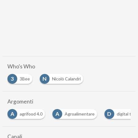
Who's Who
3
N
3Bee
Nicolò Calandri
…
Argomenti
A
A
D
agrifood 4.0
Agroalimentare
digital tra
Canali