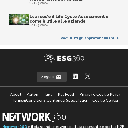
27 Lug 2026
Lca: cos’è il Life Cycle Assessment e
come è utile alle aziende
25 Lug 2026
Vedi tutti gli approfondimenti >
Seguici
About
Autori
Tags
Rss Feed
Privacy e Cookie Policy
Terms&Conditions Contenuti Specialistici
Cookie Center
Nextwork360
è il più grande network in Italia di testate e portali B2B