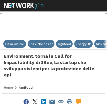
Environment: torna la Call for Im
Ultimi articoli
ESG: che cos'è?
Agrifood
EnergyUP
Risk M
Environment: torna la Call for
Impactability di 3Bee, la startup che
sviluppa sistemi per la protezione delle
api
Home
Agrifood