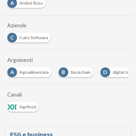
A
Andrei Rusu
Aziende
C
Cubo Software
Argomenti
B
D
D
entare
blockchain
digital transformation
Canali
Agrifood
ESG e business