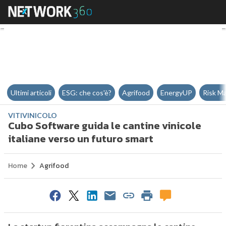
Cubo Software guida le cantine v
Ultimi articoli
ESG: che cos'è?
Agrifood
EnergyUP
Risk M
VITIVINICOLO
Cubo Software guida le cantine vinicole
italiane verso un futuro smart
Home
Agrifood