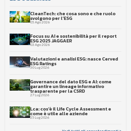
CleanTech: che cosa sono e che ruolo
svolgono per l’ESG
05 Ago 2026
Focus su AI e sostenibilità per il report
ESG 2025 JAGGAER
03 Ago 2026
Valutazioni e analisi ESG: nasce Cerved
ESG Ratings
30 Lug 2026
Governance del dato ESG e AI: come
garantire un lineage informativo
trasparente per la CSRD
27 Lug 2026
Lca: cos’è il Life Cycle Assessment e
come è utile alle aziende
25 Lug 2026
Vedi tutti gli approfondimenti >