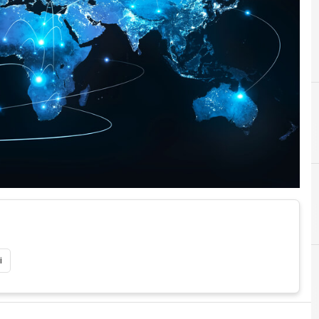
A
Agricoltura
i