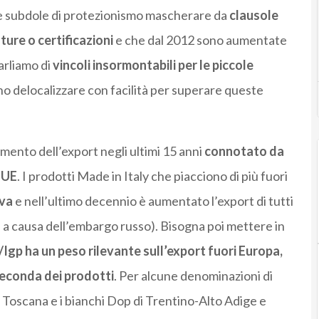
ure subdole di protezionismo mascherare da
clausole
ure o certificazioni
e che dal 2012 sono aumentate
arliamo di
vincoli insormontabili per le piccole
ono delocalizzare con facilità per superare queste
amento dell’export negli ultimi 15 anni
connotato da
 UE
. I prodotti Made in Italy che piacciono di più fuori
iva
e nell’ultimo decennio è aumentato l’export di tutti
i a causa dell’embargo russo). Bisogna poi mettere in
/Igp ha un peso rilevante sull’export fuori Europa,
seconda dei prodotti
. Per alcune denominazioni di
a Toscana e i bianchi Dop di Trentino-Alto Adige e