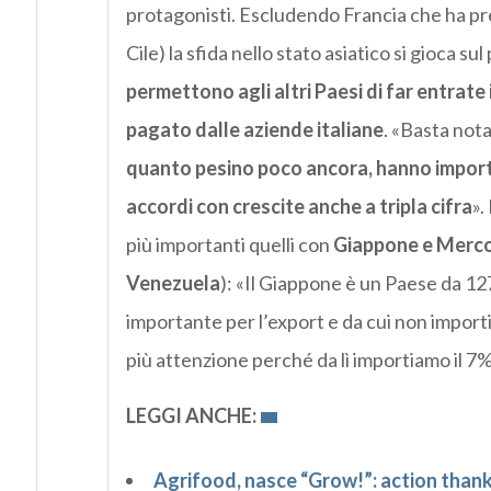
protagonisti. Escludendo Francia che ha pres
Cile) la sfida nello stato asiatico si gioca s
permettono agli altri Paesi di far entrate i
pagato dalle aziende italiane
. «Basta not
quanto pesino poco ancora, hanno importat
accordi con crescite anche a tripla cifra
».
più importanti quelli con
Giappone e Merc
Venezuela
): «Il Giappone è un Paese da 127
importante per l’export e da cui non impor
più attenzione perché da lì importiamo il 7% 
LEGGI ANCHE:
Agrifood, nasce “Grow!”: action thank p