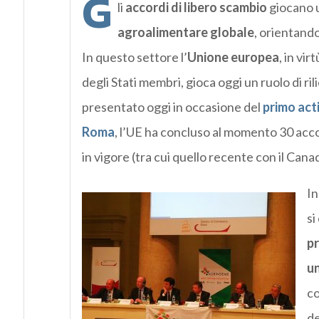
G
li
accordi di libero scambio
giocano u
agroalimentare globale
, orientando
In questo settore l’
Unione europea
, in vi
degli Stati membri, gioca oggi un ruolo di ril
presentato oggi in occasione del
primo act
Roma
, l’UE ha concluso al momento 30 acc
in vigore (tra cui quello recente con il Cana
In
si
pr
un
co
de