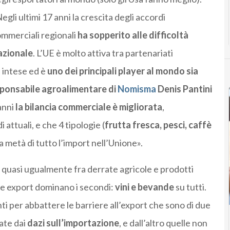
egli ultimi 17 anni la crescita degli accordi
mmerciali regionali
ha sopperito alle difficoltà
azionale
. L’UE è molto attiva tra partenariati
i intese ed è
uno dei principali player al mondo sia
ponsabile agroalimentare di
Nomisma
Denis Pantini
anni
la bilancia commerciale è migliorata
,
 attuali, e che 4 tipologie (
frutta fresca, pesci, caffè
a metà di tutto l’import nell’Unione».
i quasi ugualmente fra derrate agricole e prodotti
nte export dominano i secondi:
vini e bevande
su tutti.
ti per abbattere le barriere all’export che sono di due
tate dai
dazi sull’importazione
, e dall’altro quelle non