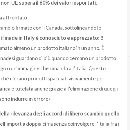
ti non-UE
supera il 60% dei valori esportati
.
ha affrontato
 scambio firmato con il Canada, sottolineando le
il made in Italy è conosciuto e apprezzato
: 8
ato almeno un prodotto italiano in un anno. È
canadesi guardano di più quando cercano un prodotto
ogo o un’immagine che rimanda all’Italia. Questo
ché c’erano prodotti spacciati visivamente per
fica è tutelata anche grazie all’eliminazione di quegli
sono indurre in errore».
lla rilevanza degli accordi di libero scambio quello
ell’import a doppia cifra senza coinvolgere l’Italia fra i