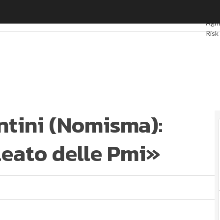
ini (Nomisma): «Libero scambio alleato delle Pmi»
Ultim
Agri
Ris
Sost
impo
Ambi
Econ
Sust
Ene
ntini (Nomisma):
Norm
Corp
leato delle Pmi»
Digi
Ultim