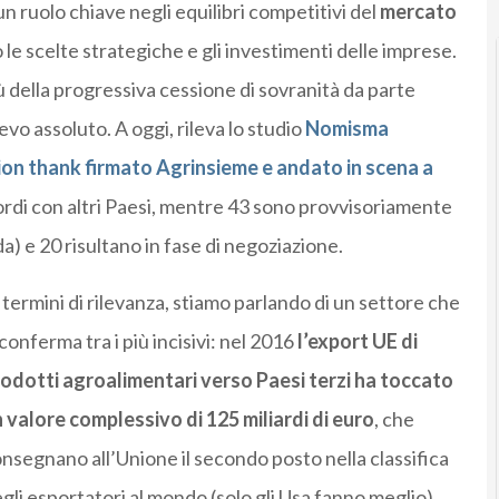
n ruolo chiave negli equilibri competitivi del
mercato
 le scelte strategiche e gli investimenti delle imprese.
rtù della progressiva cessione di sovranità da parte
ievo assoluto. A oggi, rileva lo studio
Nomisma
ion thank firmato Agrinsieme e andato in scena a
ordi con altri Paesi, mentre 43 sono provvisoriamente
da) e 20 risultano in fase di negoziazione.
 termini di rilevanza, stiamo parlando di un settore che
 conferma tra i più incisivi: nel 2016
l’export UE di
odotti agroalimentari verso Paesi terzi ha toccato
 valore complessivo di 125 miliardi di euro
, che
nsegnano all’Unione il secondo posto nella classifica
gli esportatori al mondo (solo gli Usa fanno meglio).