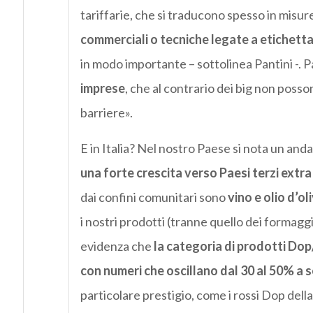
tariffarie, che si traducono spesso in mis
commerciali o tecniche legate a etichettat
in modo importante – sottolinea Pantini -. P
imprese
, che al contrario dei big non poss
barriere».
E in Italia? Nel nostro Paese si nota un and
una forte crescita verso Paesi terzi extra
dai confini comunitari sono
vino e olio d’ol
i nostri prodotti (tranne quello dei formagg
evidenza che
la categoria di prodotti Dop
con numeri che oscillano dal 30 al 50% a 
particolare prestigio, come i rossi Dop dell