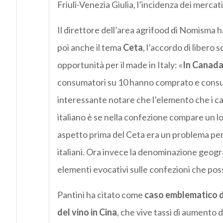
Friuli-Venezia Giulia, l’incidenza dei merca
Il direttore dell’area agrifood di Nomisma 
poi anche il tema
Ceta
, l’accordo di libero
opportunità per il made in Italy: «
In Canada 
consumatori su 10 hanno comprato e consum
interessante notare che l’elemento che i 
italiano è se nella confezione compare un l
aspetto prima del Ceta era un problema per
italiani. Ora invece la denominazione geogra
elementi evocativi sulle confezioni che pos
Pantini ha citato come
caso emblematico de
del vino in Cina
, che vive tassi di aumento d