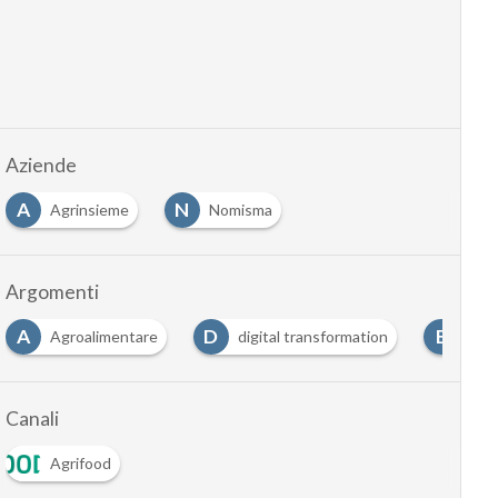
Aziende
A
N
Agrinsieme
Nomisma
Argomenti
A
D
E
Agroalimentare
digital transformation
exp
Canali
Agrifood