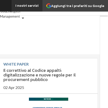
I nostri servizi
Aggiungi tra i preferiti su Google
i articoli
ESG: che cos'è?
food
EnergyUP
k Management
enibilità: perché è
rtante?
ente sostenibile
omia sostenibile
ainability management
rgy Management
ative e Compliance
WHITE PAPER
orate governance
Il correttivo al Codice appalti:
tal for ESG
ESG Smart Data
digitalizzazione e nuove regole per il
i articoli
procurement pubblico
02 Apr 2025