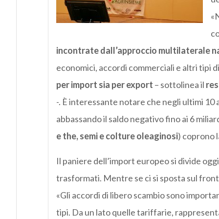
«N
co
incontrate dall’approccio multilaterale n
economici, accordi commerciali e altri tipi d
per import sia per export
– sottolinea il
res
-. È interessante notare che negli ultimi 10 
abbassando il saldo negativo fino ai 6 miliardi
e the, semi e colture oleaginosi
) coprono l
Il paniere dell’import europeo si divide ogg
trasformati. Mentre se ci si sposta sul fro
«Gli accordi di libero scambio sono importan
tipi. Da un lato quelle tariffarie, rappresen