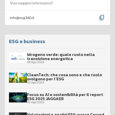
Vuoi maggiori informazioni?
content_copy
info@esg360.it
ESG e business
Idrogeno verde: quale ruolo nella
transizione energetica
08 Ago 2026
CleanTech: che cosa sono e che ruolo
svolgono per l’ESG
05 Ago 2026
Focus su AI e sostenibilità per il report
ESG 2025 JAGGAER
03 Ago 2026
Valutazioni e analisi ESG: nasce Cerved