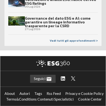
ESG Ratings
30 Lug 2026
Governance del dato ESG e AI: come
garantire un lineage informativo
trasparente per la CSRD
27 Lug 2026
Vedi tutti gli approfondimenti >
Seguici
About
Autori
Tags
Rss Feed
Privacy e Cookie Policy
Terms&Conditions Contenuti Specialistici
Cookie Center