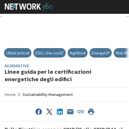
Linee guida per le certificazioni 
Ultimi articoli
ESG: che cos'è?
Agrifood
EnergyUP
Risk M
NORMATIVE
Linee guida per le certificazioni
energetiche degli edifici
Home
Sustainability Management