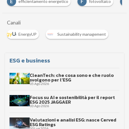
F
S
to energetico
fotovoltaico
Sviluppo sostenibile
Canali
EnergyUP
Sustainability management
ESG e business
CleanTech: che cosa sono e che ruolo
svolgono per l’ESG
05 Ago 2026
Focus su AI e sostenibilità per il report
ESG 2025 JAGGAER
03 Ago 2026
Valutazioni e analisi ESG: nasce Cerved
ESG Ratings
30 Lug 2026