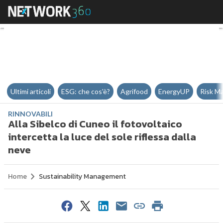
Alla Sibelco di Cuneo il fotovolta
Ultimi articoli
ESG: che cos'è?
Agrifood
EnergyUP
Risk M
RINNOVABILI
Alla Sibelco di Cuneo il fotovoltaico
intercetta la luce del sole riflessa dalla
neve
Home
Sustainability Management