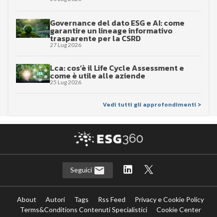
Governance del dato ESG e AI: come
garantire un lineage informativo
trasparente per la CSRD
27 Lug 2026
Lca: cos’è il Life Cycle Assessment e
come è utile alle aziende
25 Lug 2026
Vedi tutti gli approfondimenti >
Seguici
About
Autori
Tags
Rss Feed
Privacy e Cookie Policy
Terms&Conditions Contenuti Specialistici
Cookie Center