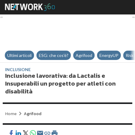
Inclusione lavorativa: da Lactalis
Ultimi articoli
ESG: che cos'è?
Agrifood
EnergyUP
Risk
INCLUSIONE
Inclusione lavorativa: da Lactalis e
Insuperabili un progetto per atleti con
disabilità
Home
Agrifood