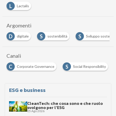
L
Lactalis
Argomenti
D
S
S
digitale
sostenibilità
Sviluppo sostenibi
Canali
C
S
Corporate Governance
Social Responsibility
ESG e business
CleanTech: che cosa sono e che ruolo
svolgono per l’ESG
05 Ago 2026