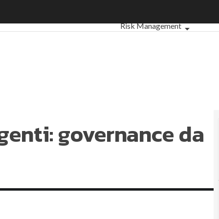
enti: governance da rafforzare
Ultimi articoli
ESG: che cos'è?
Risk Management
Sostenibilità: perché è impor
Ambiente sostenibile
Econ
Sustainability management
En
Normative e Compliance
Corp
Digital for ESG
ESG Smart Da
genti: governance da