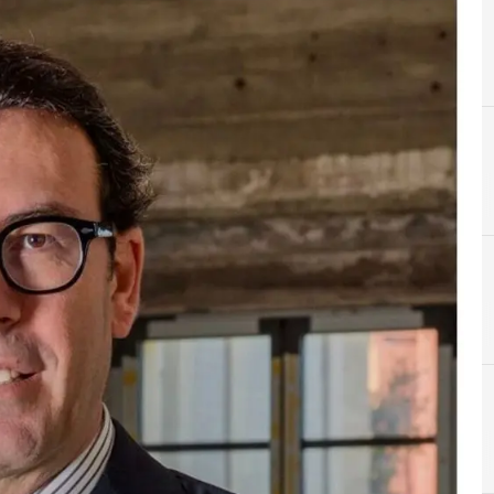
G
Giampiero Bambagioni
I
intelligenza artificiale