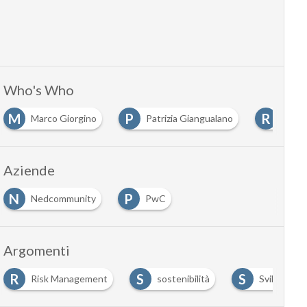
Who's Who
M
P
R
Marco Giorgino
Patrizia Giangualano
Ricca
Aziende
N
P
Nedcommunity
PwC
Argomenti
R
S
S
Risk Management
sostenibilità
Sviluppo so