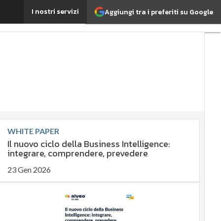
I nostri servizi
Aggiungi tra i preferiti su Google
Agrifood
EnergyUP
tante?
omia sostenibile
ergy Management
orate governance
ta
Ultimi articoli
WHITE PAPER
Il nuovo ciclo della Business Intelligence:
integrare, comprendere, prevedere
23 Gen 2026