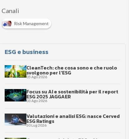
Canali
Risk Management
ESG e business
CleanTech: che cosa sono e che ruolo
svolgono per l’ESG
05 Ago 2026
Focus su AI e sostenibilità per il report
ESG 2025 JAGGAER
03 Ago 2026
Valutazioni e analisi ESG: nasce Cerved
ESG Ratings
30 Lug 2026