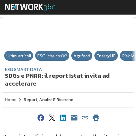
SDGs e PNRR: il report Istat invi
Ultimi articoli
ESG: che cos'è?
Agrifood
EnergyUP
Risk M
ESG SMART DATA
SDGs e PNRR: il report Istat invita ad
accelerare
Home
Report, Analisi E Ricerche