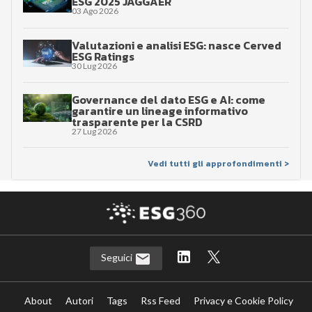
ESG 2025 JAGGAER
03 Ago 2026
Valutazioni e analisi ESG: nasce Cerved
ESG Ratings
30 Lug 2026
Governance del dato ESG e AI: come
garantire un lineage informativo
trasparente per la CSRD
27 Lug 2026
Vedi tutti gli approfondimenti >
Seguici
About
Autori
Tags
Rss Feed
Privacy e Cookie Policy