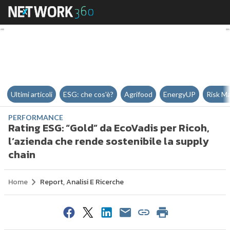
Rating ESG: “Gold” da EcoVadis p
Ultimi articoli
ESG: che cos'è?
Agrifood
EnergyUP
Risk M
PERFORMANCE
Rating ESG: “Gold” da EcoVadis per Ricoh,
l’azienda che rende sostenibile la supply
chain
Home
Report, Analisi E Ricerche