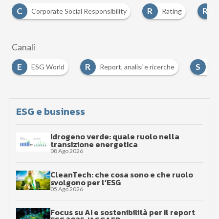
C
R
R
Corporate Social Responsibility
Rating
Canali
E
R
S
ESG World
Report, analisi e ricerche
Soc
ESG e business
Idrogeno verde: quale ruolo nella
transizione energetica
08 Ago 2026
CleanTech: che cosa sono e che ruolo
svolgono per l’ESG
05 Ago 2026
Focus su AI e sostenibilità per il report