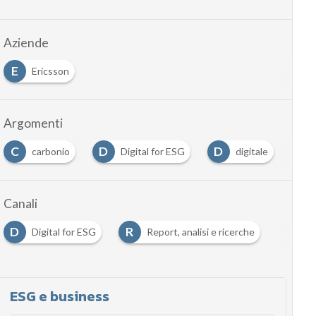
Aziende
E
Ericsson
Argomenti
D
D
E
Digital for ESG
digitale
Efficienza energet
Canali
D
R
Digital for ESG
Report, analisi e ricerche
ESG e business