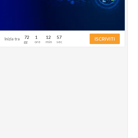
Ultimi articoli
72
1
12
56
ISCRIVITI
Inizia tra