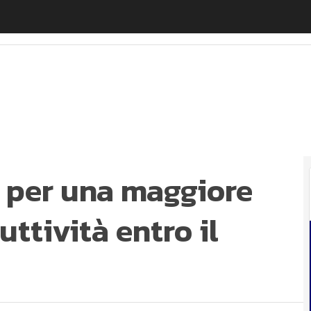
e per una maggiore sostenibilità e produttività entro il 2
le per una maggiore
uttività entro il