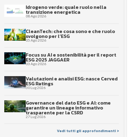
Idrogeno verde: quale ruolo nella
transizione energetica
08 Ago 2026
CleanTech: che cosa sono e che ruolo
svolgono per l’ESG
05 Ago 2026
Focus su AI e sostenibilità per il report
ESG 2025 JAGGAER
03 Ago 2026
Valutazioni e analisi ESG: nasce Cerved
ESG Ratings
30 Lug 2026
Governance del dato ESG e AI: come
garantire un lineage informativo
trasparente per la CSRD
27 Lug 2026
Vedi tutti gli approfondimenti >