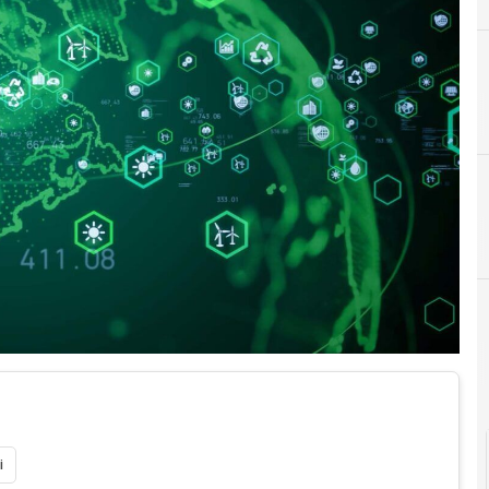
A
C
Ambiente
carbonio
i