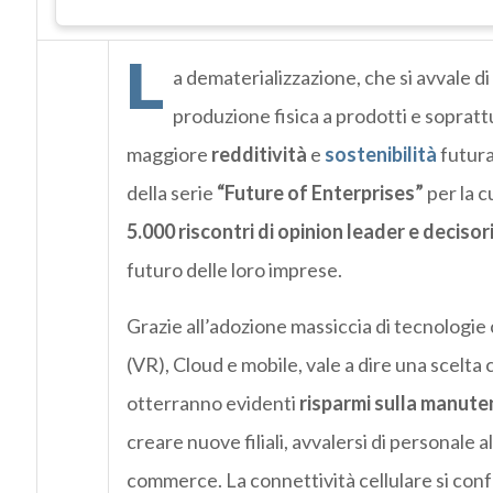
L
a dematerializzazione, che si avvale di 
produzione fisica a prodotti e soprattut
maggiore
redditività
e
sostenibilità
futura
della serie
“Future of Enterprises”
per la c
5.000 riscontri di opinion leader e decisor
futuro delle loro imprese.
Grazie all’adozione massiccia di tecnologie
(VR), Cloud e mobile, vale a dire una scelta c
otterranno evidenti
risparmi sulla manuten
creare nuove filiali, avvalersi di personale al
commerce. La connettività cellulare si conf