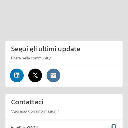
Segui gli ultimi update
Entra nella community
Contattaci
Vuoi maggiori informazioni?
content_copy
info@esg360.it