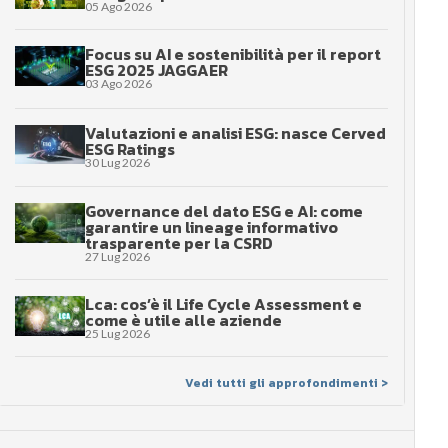
05 Ago 2026
Focus su AI e sostenibilità per il report
ESG 2025 JAGGAER
03 Ago 2026
Valutazioni e analisi ESG: nasce Cerved
ESG Ratings
30 Lug 2026
Governance del dato ESG e AI: come
garantire un lineage informativo
trasparente per la CSRD
27 Lug 2026
Lca: cos’è il Life Cycle Assessment e
come è utile alle aziende
25 Lug 2026
Vedi tutti gli approfondimenti >