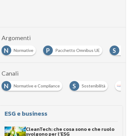
Argomenti
N
P
S
Normative
Pacchetto Omnibus UE
sosteni
Canali
N
S
Normative e Compliance
Sostenibilità
Sust
ESG e business
CleanTech: che cosa sono e che ruolo
svolgono per l’ESG