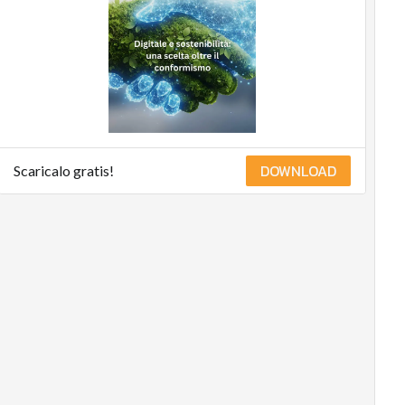
Management
Normative e
Compliance
Corporate
governance
Digital for ESG
ESG Smart Data
DOWNLOAD
Scaricalo gratis!
Ultimi articoli