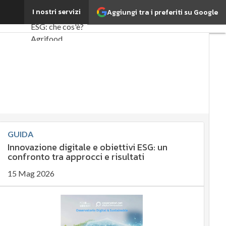
e regole
I nostri servizi
Aggiungi tra i preferiti su Google
Ultimi articoli
ESG: che cos'è?
Agrifood
EnergyUP
Risk
Management
Sostenibilità:
perché è
importante?
GUIDA
Ambiente
Innovazione digitale e obiettivi ESG: un
sostenibile
confronto tra approcci e risultati
Economia
15 Mag 2026
sostenibile
Sustainability
management
Energy