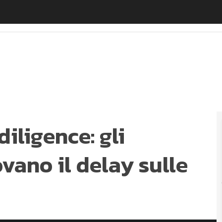
iligence: gli eurodeputati approvano il delay sulle nuov
diligence: gli
vano il delay sulle