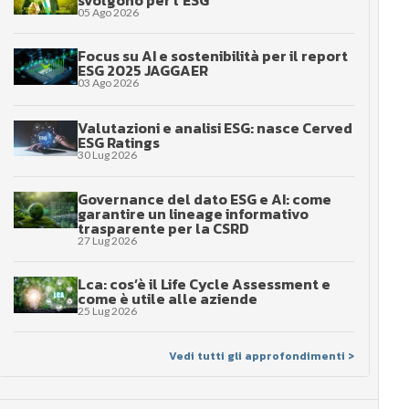
svolgono per l’ESG
05 Ago 2026
Focus su AI e sostenibilità per il report
ESG 2025 JAGGAER
03 Ago 2026
Valutazioni e analisi ESG: nasce Cerved
ESG Ratings
30 Lug 2026
Governance del dato ESG e AI: come
garantire un lineage informativo
trasparente per la CSRD
27 Lug 2026
Lca: cos’è il Life Cycle Assessment e
come è utile alle aziende
25 Lug 2026
Vedi tutti gli approfondimenti >