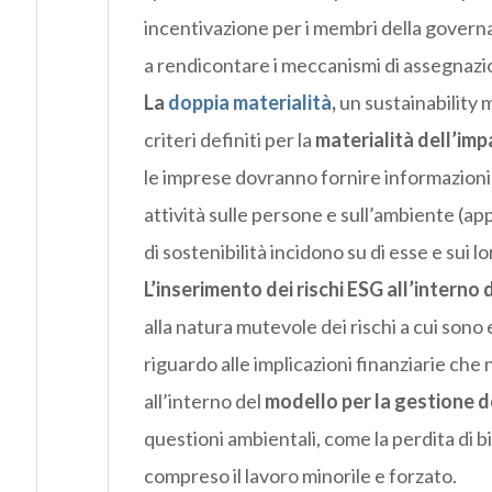
incentivazione per i membri della governa
a rendicontare i meccanismi di assegnazio
La
doppia materialità
,
un sustainability 
criteri definiti per la
materialità dell’im
le imprese dovranno fornire informazioni di
attività sulle persone e sull’ambiente (app
di sostenibilità incidono su di esse e sui l
L’inserimento dei rischi ESG all’intern
alla natura mutevole dei rischi a cui sono
riguardo alle implicazioni finanziarie che
all’interno del
modello per la gestione de
questioni ambientali, come la perdita di bi
compreso il lavoro minorile e forzato.