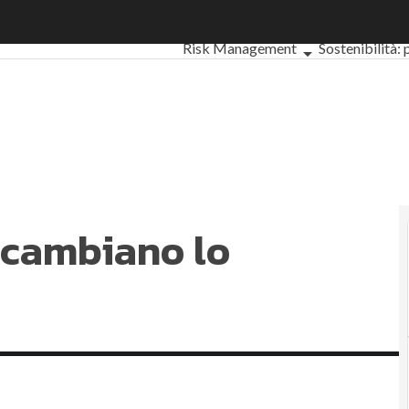
cambiano lo scenario ESG
Ultimi articoli
ESG: che cos'è?
Agrifo
Risk Management
Sostenibilità:
Ambiente sostenibile
Economia s
Sustainability management
Energy 
Normative e Compliance
Corporate
Digital for ESG
ESG Smart Data
Ultim
 cambiano lo