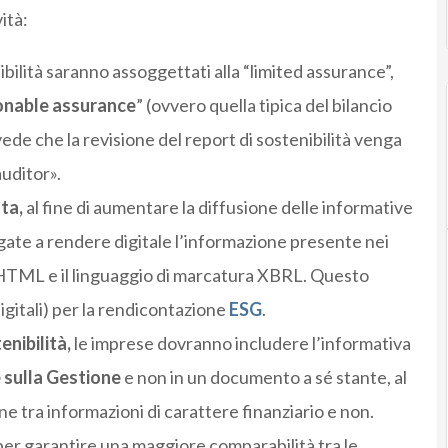
ità:
nibilità saranno assoggettati alla “limited assurance”,
onable assurance
” (ovvero quella tipica del bilancio
ede che la revisione del report di sostenibilità venga
uditor».
ta,
al fine di aumentare la diffusione delle informative
gate a rendere digitale l’informazione presente nei
o XHTML e il linguaggio di marcatura XBRL. Questo
igitali) per la rendicontazione
ESG
.
enibilità,
le imprese dovranno includere l’informativa
 sulla Gestione
e non in un documento a sé stante, al
e tra informazioni di carattere finanziario e non.
 per garantire una maggiore comparabilità tra le