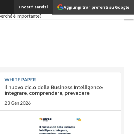
I nostri servizi
Aggiungi tra i preferiti su Google
od
EnergyUP
 perché è importante?
ostenibile
Management
 governance
i articoli
WHITE PAPER
Il nuovo ciclo della Business Intelligence:
integrare, comprendere, prevedere
23 Gen 2026