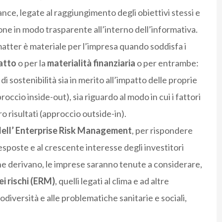
nce, legate al raggiungimento degli obiettivi stessi e
ne in modo trasparente all’interno dell’informativa.
matter è materiale per l’impresa quando soddisfa i
patto
o per la
materialità finanziaria
o per entrambe:
 sostenibilità sia in merito all’impatto delle proprie
roccio inside-out), sia riguardo al modo in cui i fattori
oro risultati (approccio outside-in).
o dell’ Enterprise Risk Management
, per rispondere
 esposte e al crescente interesse degli investitori
 ne derivano, le imprese saranno tenute a considerare,
i rischi (ERM)
, quelli legati al clima e ad altre
odiversità e alle problematiche sanitarie e sociali,