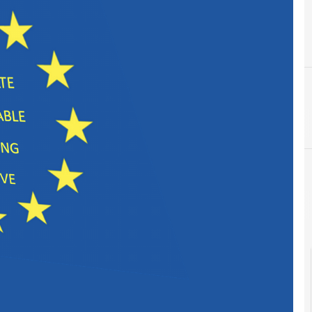
C
CSRD Corporate Sustainability Reporting Directive
C
Corporate Governance