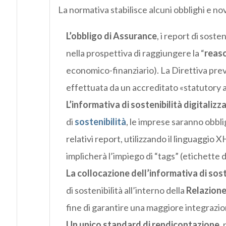
La normativa stabilisce alcuni obblighi e nov
L’obbligo di Assurance
, i report di soste
nella prospettiva di raggiungere la “
reas
economico-finanziario). La Direttiva prev
effettuata da un accreditato «statutory a
L’informativa di sostenibilità digitalizza
di
sostenibilità
, le imprese saranno obbli
relativi report, utilizzando il linguaggi
implicherà l’impiego di “tags” (etichette d
La collocazione dell’informativa di sost
di sostenibilità all’interno della
Relazione
fine di garantire una maggiore integrazion
Un unico standard di rendicontazione
,