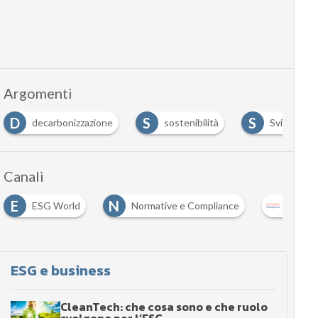
Argomenti
D
S
S
decarbonizzazione
sostenibilità
Sviluppo s
Canali
E
N
ESG World
Normative e Compliance
Susta
ESG e business
CleanTech: che cosa sono e che ruolo