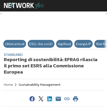
Reporting di sostenibilità: EFRA
Ultimi articoli
ESG: che cos'è?
Agrifood
EnergyUP
Risk M
STANDARD
Reporting di sostenibilità: EFRAG rilascia
il primo set ESRS alla Commissione
Europea
Home
Sustainability Management