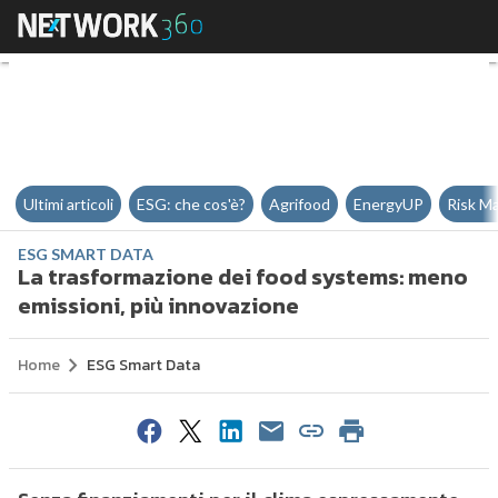
La trasformazione dei food syst
Ultimi articoli
ESG: che cos'è?
Agrifood
EnergyUP
Risk M
ESG SMART DATA
La trasformazione dei food systems: meno
emissioni, più innovazione
Home
ESG Smart Data