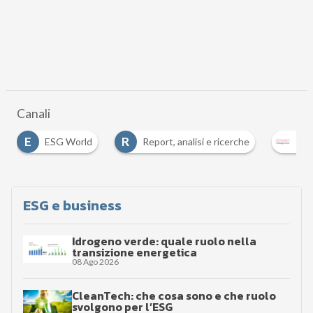
Canali
E
R
ESG World
Report, analisi e ricerche
Sustaina
ESG e business
Idrogeno verde: quale ruolo nella
transizione energetica
08 Ago 2026
CleanTech: che cosa sono e che ruolo
svolgono per l’ESG