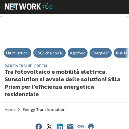
Tra fotovoltaico e mobilità elettr
Ultimi articoli
ESG: che cos'è?
Agrifood
EnergyUP
Risk M
PARTNERSHIP GREEN
Tra fotovoltaico e mobilità elettrica,
Sunsolution si avvale delle soluzioni Silla
Prism per l’efficienza energetica
residenziale
Home
Energy Transformation