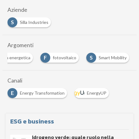
Aziende
S
Silla Industries
Argomenti
F
S
ienza energetica
fotovoltaico
Smart Mobility
…
Canali
E
Energy Transformation
EnergyUP
…
ESG e business
Idrogeno verde: quale ruolo nella