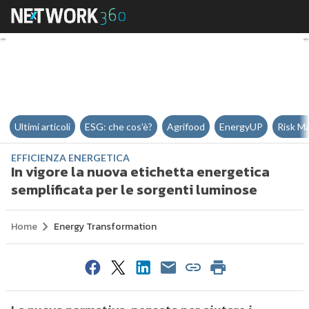
In vigore la nuova etichetta ener
Ultimi articoli
ESG: che cos'è?
Agrifood
EnergyUP
Risk M
EFFICIENZA ENERGETICA
In vigore la nuova etichetta energetica
semplificata per le sorgenti luminose
Home
Energy Transformation