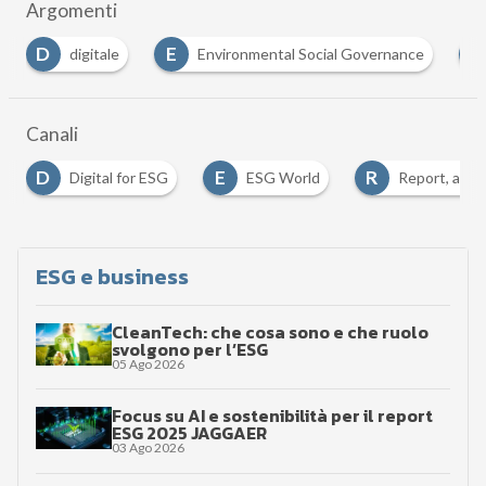
Argomenti
E
I
Environmental Social Governance
industria
…
Canali
E
R
 for ESG
ESG World
Report, analisi e ricerche
…
ESG e business
CleanTech: che cosa sono e che ruolo
svolgono per l’ESG
05 Ago 2026
Focus su AI e sostenibilità per il report
ESG 2025 JAGGAER
03 Ago 2026