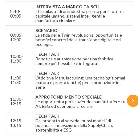
INTERVISTA A MARCO TAISCH
8:40-
I tre pilastri di un’industria pronta per il futuro:
09:05
capitale umano, sistemi intelligenti e
manifattura circolare
SCENARIO
09:05-
La sfida delle Twin revolutions: opportunità e
10:00
benefici concreti della transizione digitale ed
ecologica
TECH TALK
10:00-
Robotica e automazione per una fabbrica
11:00
sempre più flessibile e integrata
TECH TALK
11:00-
L’Additive Manufacturing: una tecnologia ormai
11:30
matura e pronta (anche) per la produzione in
serie
APPROFONDIMENTO SPECIALE
11:30-
Le opportunità per le aziende manifatturiere tra
12:15
AI, ESG ed economia circolare
TECH TALK
12:15-
Dal prodotto al servizio: nuovi modelli di
13:15
business, innovazione della SupplyChain,
sostenibilità e ESG