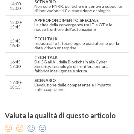
SCENARIO
14:00-
Non solo PNRR: politiche e incentivi a supporto
15:00
di innovazione 4.0 e transizione ecologica
APPROFONDIMENTO SPECIALE
15:00-
La sfida della convergenza tra IT e OT e le
15:45
nuove frontiere dell’automazione
TECH TALK
15:45-
Industrial IoT, tecnologie e piattaforme per la
16:45
data-driven enterprise
TECH TALK
16:45-
Dal 5G all’AI, dalla Blockchain alla Cyber
17:30
Security: tecnologie di frontiera per una
fabbrica intelligente e sicura
SCENARIO
17:30-
L’evoluzione delle competenze e l’impatto
18:15
sull’occupazione
Valuta la qualità di questo articolo