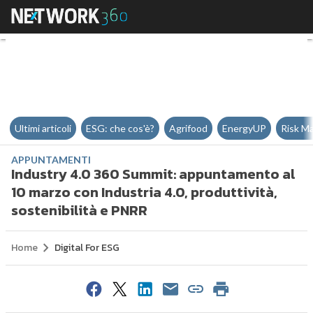
Industry 4.0 360 Summit: appunta
Ultimi articoli
ESG: che cos'è?
Agrifood
EnergyUP
Risk M
APPUNTAMENTI
Industry 4.0 360 Summit: appuntamento al
10 marzo con Industria 4.0, produttività,
sostenibilità e PNRR
Home
Digital For ESG