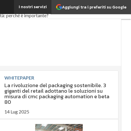
I nostri servizi
Aggiungi tra i preferiti su Google
rifood
EnergyUP
ità: perché è importante?
ia sostenibile
gy Management
ate governance
ltimi articoli
WHITEPAPER
La rivoluzione del packaging sostenibile. 3
giganti del retail adottano le soluzioni su
misura di cmc packaging automation e beta
80
14 Lug 2025