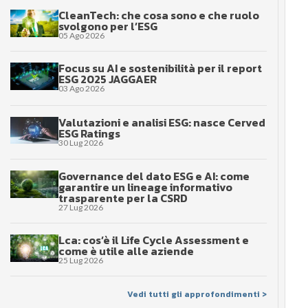
CleanTech: che cosa sono e che ruolo
svolgono per l’ESG
05 Ago 2026
Focus su AI e sostenibilità per il report
ESG 2025 JAGGAER
03 Ago 2026
Valutazioni e analisi ESG: nasce Cerved
ESG Ratings
30 Lug 2026
Governance del dato ESG e AI: come
garantire un lineage informativo
trasparente per la CSRD
27 Lug 2026
Lca: cos’è il Life Cycle Assessment e
come è utile alle aziende
25 Lug 2026
Vedi tutti gli approfondimenti >