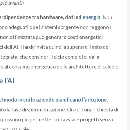
 più avanti
».
erdipendenze tra hardware, dati ed
energia
.
Non
sono adeguati o se i sistemi sorgente non reggono i
a non ottimizzata può generare costi energetici
ci dell’AI. Hardy invita quindi a superare il mito del
tegrata, che consideri il ciclo completo: dalla
no al consumo energetico delle architetture di calcolo.
 l’AI
el
modo in cui le aziende pianificano l’adozione.
 la fase di sperimentazione. Ora c’è una richiesta di
on possono più permettersi di avviare progetti senza
rastrutturale.