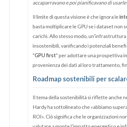
accaparravano e poi pianificavano di usarle
Il limite di questa visione è che ignora le
int
basta moltiplicare le GPU se i dataset non 
carichi. Allo stesso modo, un’infrastruttur
insostenibili, vanificando i potenziali benefi
“
GPU first
” per adottare una prospettiva in
provenienza dei dati al loro trattamento, fi
Roadmap sostenibili per scalare
Il tema della sostenibilità si riflette anche n
Hardy ha sottolineato che «abbiamo superato
ROI». Ciò significa che le organizzazioni n
valutare a monte l’impatto energetico e inf