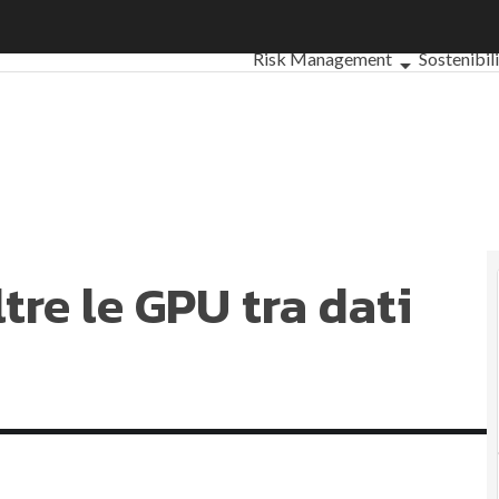
tre le GPU tra dati ed energia
Ultimi articoli
ESG: che cos'è?
Ag
Risk Management
Sostenibil
Ambiente sostenibile
Econom
Sustainability management
Ener
Normative e Compliance
Corpor
Digital for ESG
ESG Smart Data
U
ltre le GPU tra dati