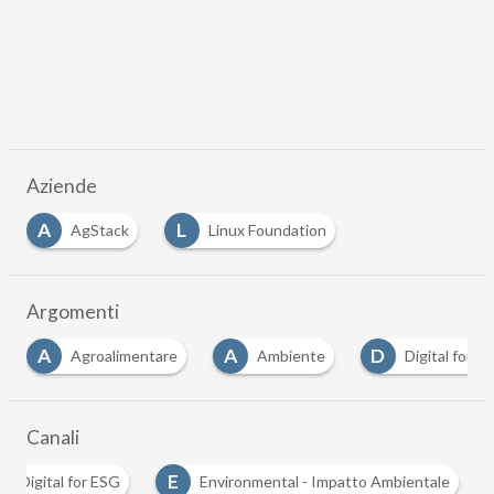
Aziende
A
L
AgStack
Linux Foundation
Argomenti
A
A
D
Agroalimentare
Ambiente
Digital for E
Canali
D
E
Digital for ESG
Environmental - Impatto Ambientale