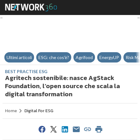
Agritech sostenibile: nasce AgSt
Ultimi articoli
ESG: che cos'è?
Agrifood
EnergyUP
Risk M
BEST PRACTISE ESG
Agritech sostenibile: nasce AgStack
Foundation, l’open source che scala la
digital transformation
Home
Digital For ESG