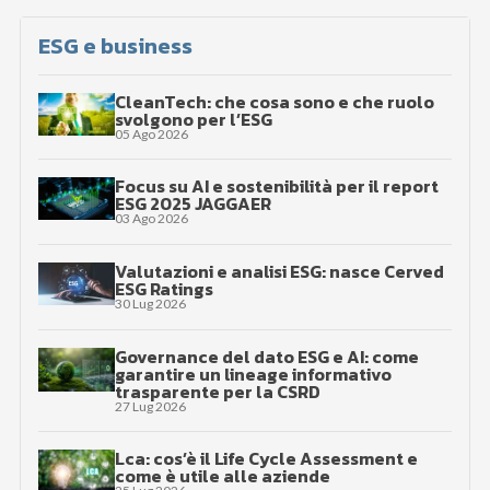
ESG e business
CleanTech: che cosa sono e che ruolo
svolgono per l’ESG
05 Ago 2026
Focus su AI e sostenibilità per il report
ESG 2025 JAGGAER
03 Ago 2026
Valutazioni e analisi ESG: nasce Cerved
ESG Ratings
30 Lug 2026
Governance del dato ESG e AI: come
garantire un lineage informativo
trasparente per la CSRD
27 Lug 2026
Lca: cos’è il Life Cycle Assessment e
come è utile alle aziende