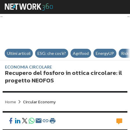
Recupero del fosforo in ottica c
Ultimi articoli
ESG: che cos'è?
Agrifood
EnergyUP
Risk
ECONOMIA CIRCOLARE
Recupero del fosforo in ottica circolare: il
progetto NEOFOS
Home
Circular Economy