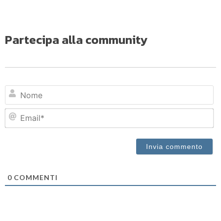
Partecipa alla community
N
Em
0
COMMENTI