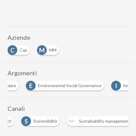
Aziende
C
M
Cap
MM
Argomenti
E
I
Environmental Social Governance
innovazione
Canali
S
U
Sostenibilità
Sustainability management