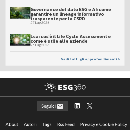
Governance del dato ESG e AI: come
garantire un lineage informativo
trasparente per la CSRD
27 Lug 2026
Lca: cos’è il Life Cycle Assessment e
come è utile alle aziende
25 Lug 2026
Vedi tutti gli approfondimenti >
Seguici
About
Autori
Tags
Rss Feed
Privacy e Cookie Policy