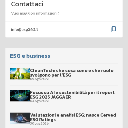
Contattaci
Vuoi maggiori informazioni?
content_copy
info@esg360.it
ESG e business
CleanTech: che cosa sono e che ruolo
svolgono per l’ESG
05 Ago 2026
Focus su AI e sostenibilità per il report
ESG 2025 JAGGAER
03 Ago 2026
Valutazioni e analisi ESG: nasce Cerved
ESG Ratings
30 Lug 2026