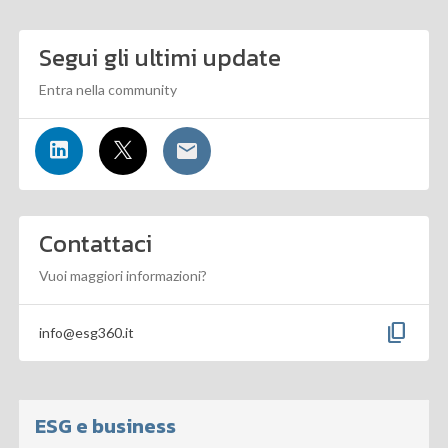
Segui gli ultimi update
Entra nella community
Contattaci
Vuoi maggiori informazioni?
content_copy
info@esg360.it
ESG e business