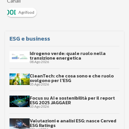
Canali
Agrifood
ESG e business
Idrogeno verde: quale ruolo nella
transizione energetica
08 Ago 2026
CleanTech: che cosa sono e che ruolo
svolgono per l’ESG
05 Ago 2026
Focus su AI e sostenibilità per il report
ESG 2025 JAGGAER
03 Ago 2026
Valutazioni e analisi ESG: nasce Cerved
ESG Ratings