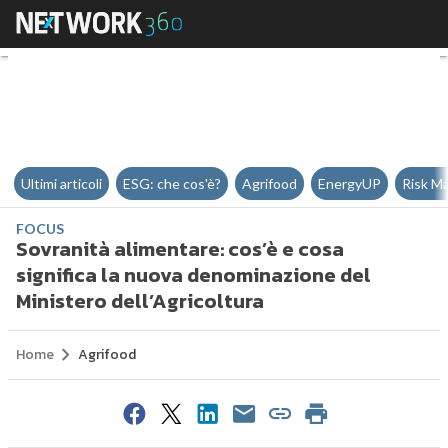
Sovranità alimentare: cos’è e cos
Ultimi articoli
ESG: che cos'è?
Agrifood
EnergyUP
Risk M
FOCUS
Sovranità alimentare: cos’è e cosa
significa la nuova denominazione del
Ministero dell’Agricoltura
Home
Agrifood