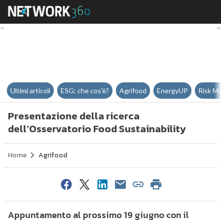
Presentazione della ricerca dell
Ultimi articoli
ESG: che cos'è?
Agrifood
EnergyUP
Risk M
Presentazione della ricerca
dell’Osservatorio Food Sustainability
Home
Agrifood
Appuntamento al prossimo 19 giugno con il