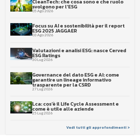
CleanTech: che cosa sono e che ruolo
svolgono per l’ESG
05 Ago 2026
Focus su AI e sostenibilità per il report
ESG 2025 JAGGAER
03 Ago 2026
Valutazioni e analisi ESG: nasce Cerved
ESG Ratings
30 Lug 2026
Governance del dato ESG e AI: come
garantire un lineage informativo
trasparente per la CSRD
27 Lug 2026
Lca: cos’è il Life Cycle Assessment e
come è utile alle aziende
25 Lug 2026
Vedi tutti gli approfondimenti >