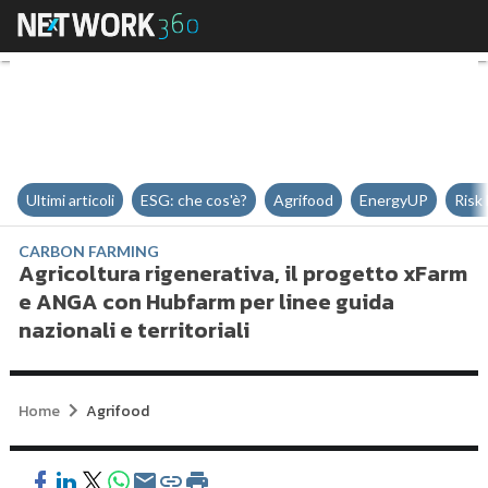
Agricoltura rigenerativa, il prog
Ultimi articoli
ESG: che cos'è?
Agrifood
EnergyUP
Risk
CARBON FARMING
Agricoltura rigenerativa, il progetto xFarm
e ANGA con Hubfarm per linee guida
nazionali e territoriali
Home
Agrifood