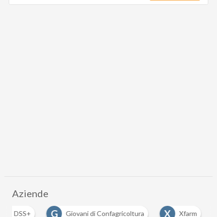
Aziende
D
G
X
DSS+
Giovani di Confagricoltura
Xfarm