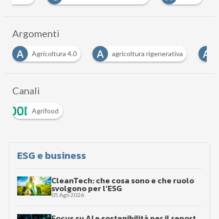
Argomenti
A
A
coltura 4.0
agricoltura rigenerativa
Agricoltura sos
Canali
Agrifood
ESG e business
CleanTech: che cosa sono e che ruolo
svolgono per l’ESG
05 Ago 2026
Focus su AI e sostenibilità per il report